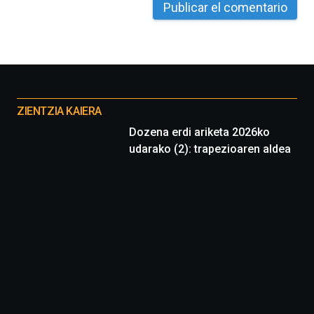
La
iniciativa,
organizada
por
la
Cátedra…
Otros
proyectos
ZIENTZIA KAIERA
Dozena erdi ariketa 2026ko
udarako (2): trapezioaren aldea