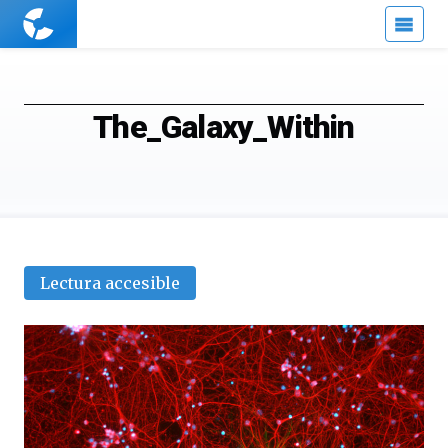
Cuaderno
de
Cultura
Científica
The_Galaxy_Within
Lectura accesible