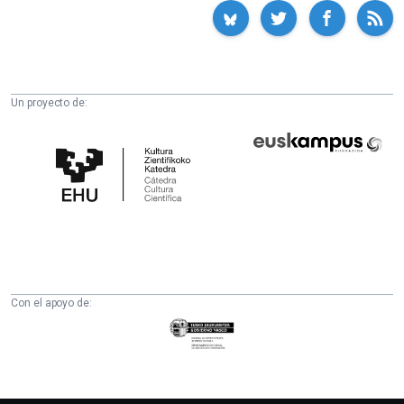
Un proyecto de:
Cátedra
Euskampus
de
Fundazioa
Cultura
Científica
de
la
UPV/EHU
Con el apoyo de:
Eusko
Jaurlaritza
-
Zientzia,