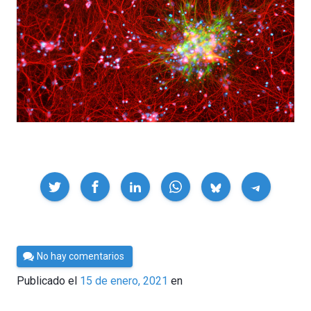
Compartir
Por
No hay comentarios
César
Publicado el
15 de enero, 2021
en
Tomé