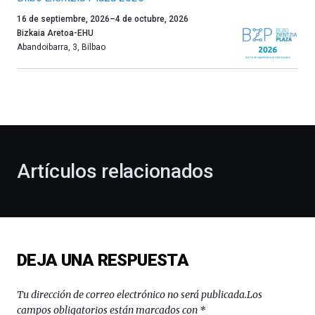
Un
16 de septiembre, 2026
–
4 de octubre, 2026
año
Bizkaia Aretoa-EHU
más,
Abandoibarra, 3
,
Bilbao
Bilbao
dará
la
bienvenida
al
otoño
con
la
Artículos relacionados
celebración
de
la
novena
edición
de
DEJA UNA RESPUESTA
Bilbo
Zientzia
Plaza
Tu dirección de correo electrónico no será publicada.
Los
(BZP),
campos obligatorios están marcados con
*
un