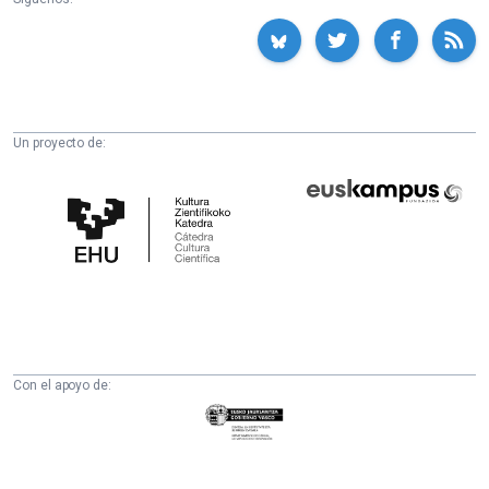
Un proyecto de:
Cátedra
Euskampus
de
Fundazioa
Cultura
Científica
de
la
UPV/EHU
Con el apoyo de:
Eusko
Jaurlaritza
-