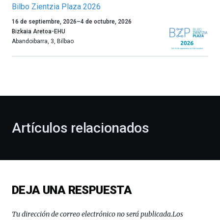
Bilbo Zientzia Plaza 2026
Un
16 de septiembre, 2026
–
4 de octubre, 2026
año
Bizkaia Aretoa-EHU
más,
Abandoibarra, 3
,
Bilbao
Bilbao
dará
la
bienvenida
al
otoño
con
la
Artículos relacionados
celebración
de
la
novena
edición
de
DEJA UNA RESPUESTA
Bilbo
Zientzia
Plaza
Tu dirección de correo electrónico no será publicada.
Los
(BZP),