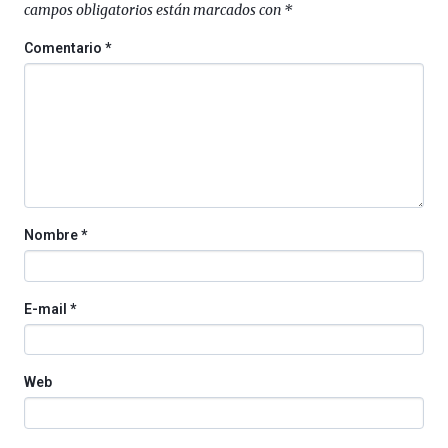
campos obligatorios están marcados con
*
un
festival
Comentario
*
que
llenará
la
ciudad
de
monólogos,
exposiciones,
conferencias,
docufórums
Nombre
*
y
espectáculos
de
ciencia
E-mail
*
del
16
de
septiembre
Web
al
4
de