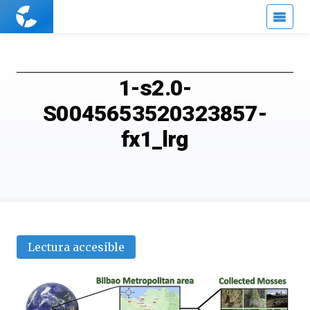
Cuaderno
de
Cultura
Científica
1-s2.0-
S0045653520323857-
fx1_lrg
Lectura accesible