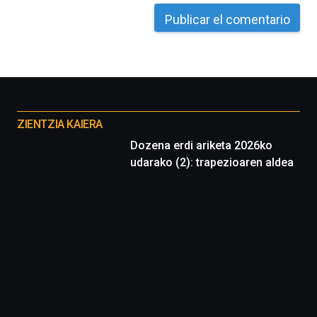
octubre.
La
iniciativa,
organizada
por
la
Cátedra…
Otros
proyectos
ZIENTZIA KAIERA
Dozena erdi ariketa 2026ko
udarako (2): trapezioaren aldea