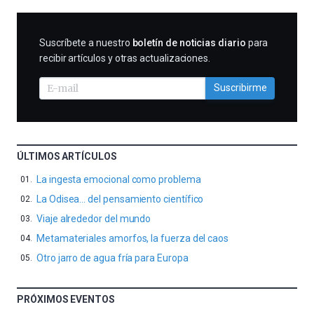
SUSCRIBIRME
Suscríbete a nuestro
boletín de noticias diario
para
recibir artículos y otras actualizaciones.
Suscribirme
ÚLTIMOS ARTÍCULOS
La ingesta emocional como problema
La Odisea… del pensamiento científico
Viaje alrededor del mundo
Metamateriales amorfos, la fuerza del caos
Otro jarro de agua fría para Europa
PRÓXIMOS EVENTOS