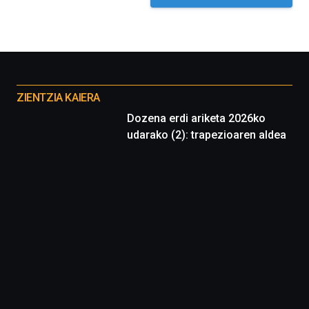
iniciativa,
organizada
por
la
Cátedra…
Otros
proyectos
ZIENTZIA KAIERA
Dozena erdi ariketa 2026ko
udarako (2): trapezioaren aldea