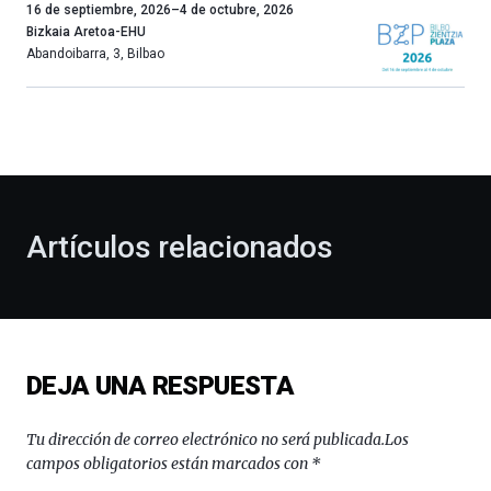
Un
16 de septiembre, 2026
–
4 de octubre, 2026
año
Bizkaia Aretoa-EHU
más,
Abandoibarra, 3
,
Bilbao
Bilbao
dará
la
bienvenida
al
otoño
con
la
Artículos relacionados
celebración
de
la
novena
edición
de
DEJA UNA RESPUESTA
Bilbo
Zientzia
Plaza
Tu dirección de correo electrónico no será publicada.
Los
(BZP),
campos obligatorios están marcados con
*
un