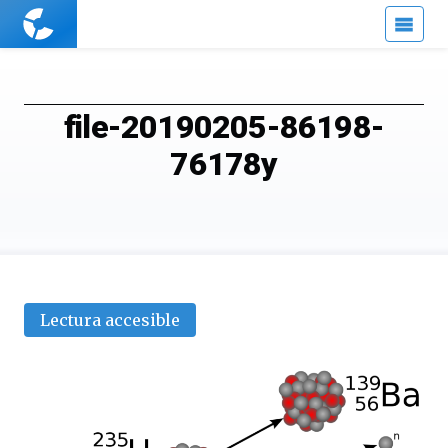
Cuaderno
de
Cultura
Científica
file-20190205-86198-
76178y
Lectura accesible