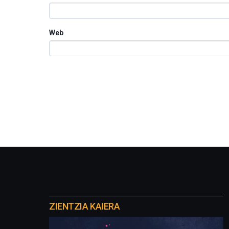
Web
Otros
proyectos
ZIENTZIA KAIERA