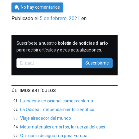
Por
No hay comentarios
César
Publicado el
5 de febrero, 2021
en
Tomé
SUSCRIBIRME
Suscríbete a nuestro
boletín de noticias diario
para recibir artículos y otras actualizaciones.
Suscribirme
ÚLTIMOS ARTÍCULOS
La ingesta emocional como problema
La Odisea… del pensamiento científico
Viaje alrededor del mundo
Metamateriales amorfos, la fuerza del caos
Otro jarro de agua fría para Europa