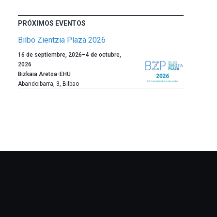
PRÓXIMOS EVENTOS
Bilbo Zientzia Plaza 2026
Un
16 de septiembre, 2026
–
4 de octubre,
año
2026
más,
Bizkaia Aretoa-EHU
Bilbao
Abandoibarra, 3
,
Bilbao
dará
la
bienvenida
al
otoño
con
la
celebración
de
la
novena
edición
de