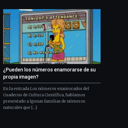
Bilbo
Zientzia
Plaza
(BZP),
un
festival
que
llenará
la
ciudad
de
monólogos,
¿Pueden los números enamorarse de su
exposiciones,
conferencias,
propia imagen?
docufórums
y
En la entrada Los números enamorados del
espectáculos
Cuaderno de Cultura Científica, habíamos
de
presentado a lgunas familias de números
ciencia
naturales que […]
del
16
de
septiembre