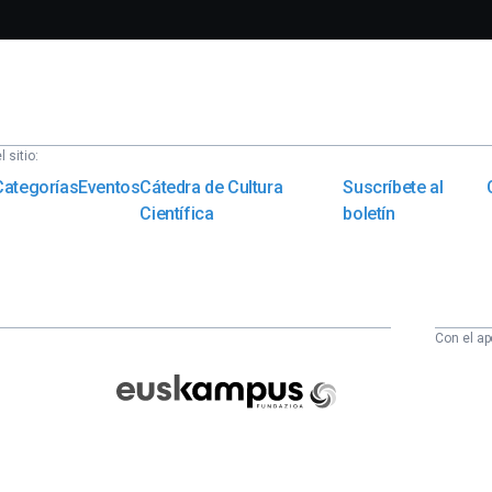
 sitio:
Categorías
Eventos
Cátedra de Cultura
Suscríbete al
Científica
boletín
Con el ap
Euskampus
Fundazioa