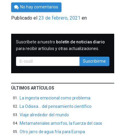
Por
No hay comentarios
César
Publicado el
23 de febrero, 2021
en
Tomé
SUSCRIBIRME
Suscríbete a nuestro
boletín de noticias diario
para recibir artículos y otras actualizaciones.
Suscribirme
ÚLTIMOS ARTÍCULOS
La ingesta emocional como problema
La Odisea… del pensamiento científico
Viaje alrededor del mundo
Metamateriales amorfos, la fuerza del caos
Otro jarro de agua fría para Europa