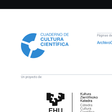
Información
Páginas del
Archivo
Un proyecto de:
Cátedra
de
Cultura
Científica
de