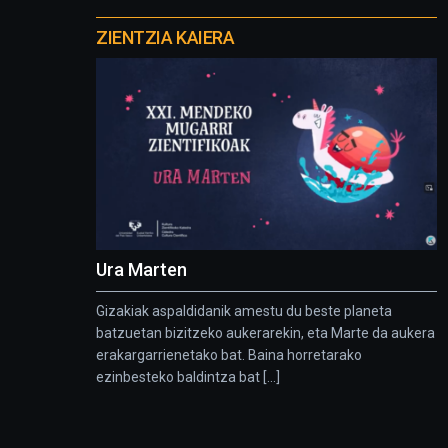
Otros
proyectos
ZIENTZIA KAIERA
Ura Marten
Gizakiak aspaldidanik amestu du beste planeta
batzuetan bizitzeko aukerarekin, eta Marte da aukera
erakargarrienetako bat. Baina horretarako
ezinbesteko baldintza bat [...]