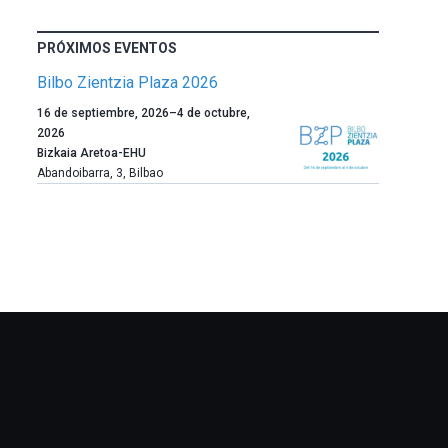
PRÓXIMOS EVENTOS
Bilbo Zientzia Plaza 2026
Un
16 de septiembre, 2026
–
4 de octubre,
año
2026
más,
Bizkaia Aretoa-EHU
Bilbao
Abandoibarra, 3
,
Bilbao
dará
la
bienvenida
al
otoño
con
la
celebración
de
la
novena
edición
de