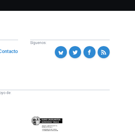
Síguenos:
Contacto
oyo de:
Eusko
Jaurlaritza
-