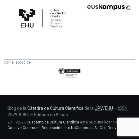
Cátedra
Euskampus
de
Fundazioa
Cultura
Científica
de
la
UPV/EHU
Con el apoyo de:
Eusko
Jaurlaritza
-
Zientzia,
Unibertsitate
eta
Blog de la
Cátedra de Cultura Científica
de la
UPV
/
EHU
—
ISSN
2529-8984
—
Editado en Bilbao
Berrikuntza
2011-2026
Cuaderno de Cultura Científica
está bajo una licencia
saila
Creative Commons Reconocimiento-NoComercial-SinObraDerivada 4.0