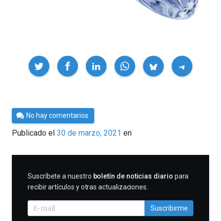
Compartir
Por
No hay comentarios
César
Publicado el
30 de marzo, 2021
en
Tomé
SUSCRIBIRME
Suscríbete a nuestro
boletín de noticias diario
para
recibir artículos y otras actualizaciones.
Suscribirme