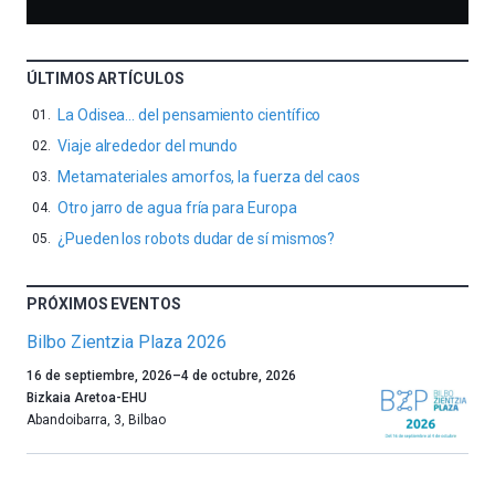
ÚLTIMOS ARTÍCULOS
La Odisea… del pensamiento científico
Viaje alrededor del mundo
Metamateriales amorfos, la fuerza del caos
Otro jarro de agua fría para Europa
¿Pueden los robots dudar de sí mismos?
PRÓXIMOS EVENTOS
Bilbo Zientzia Plaza 2026
Un
16 de septiembre, 2026
–
4 de octubre, 2026
año
Bizkaia Aretoa-EHU
más,
Abandoibarra, 3
,
Bilbao
Bilbao
dará
la