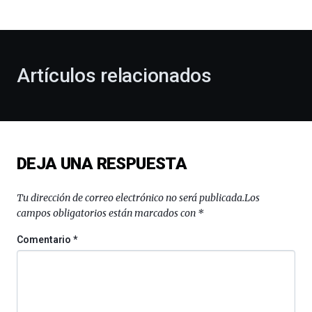
bienvenida
al
otoño
con
la
Artículos relacionados
celebración
de
la
novena
edición
de
DEJA UNA RESPUESTA
Bilbo
Zientzia
Plaza
Tu dirección de correo electrónico no será publicada.
Los
(BZP),
campos obligatorios están marcados con
*
un
festival
Comentario
*
que
llenará
la
ciudad
de