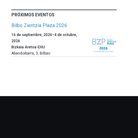
PRÓXIMOS EVENTOS
Bilbo Zientzia Plaza 2026
Un
16 de septiembre, 2026
–
4 de octubre,
año
2026
más,
Bizkaia Aretoa-EHU
Bilbao
Abandoibarra, 3
,
Bilbao
dará
la
bienvenida
al
otoño
con
la
celebración
de
la
novena
edición
de