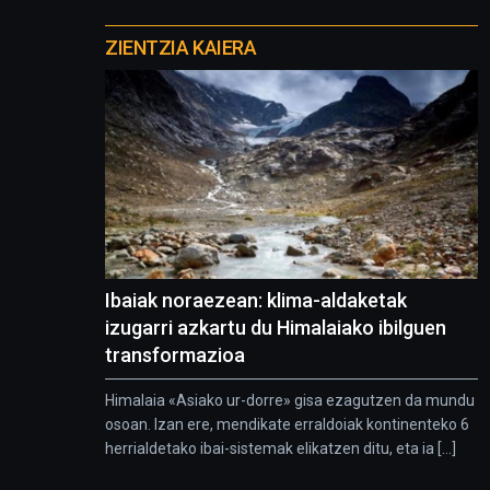
Otros
proyectos
ZIENTZIA KAIERA
Ibaiak noraezean: klima-aldaketak
izugarri azkartu du Himalaiako ibilguen
transformazioa
Himalaia «Asiako ur-dorre» gisa ezagutzen da mundu
osoan. Izan ere, mendikate erraldoiak kontinenteko 6
herrialdetako ibai-sistemak elikatzen ditu, eta ia [...]