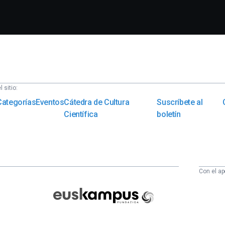
 sitio:
Categorías
Eventos
Cátedra de Cultura
Suscríbete al
Científica
boletín
Con el ap
Euskampus
Fundazioa