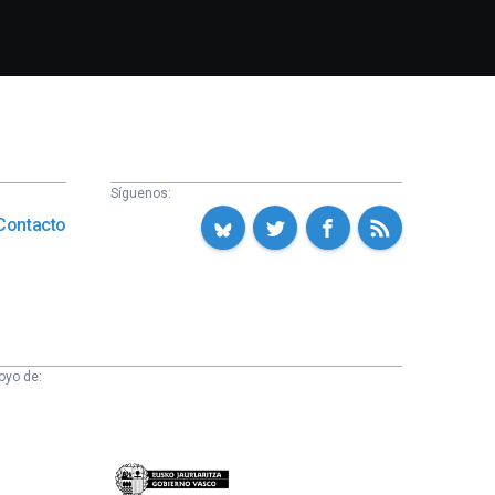
Síguenos:
Contacto
oyo de:
Eusko