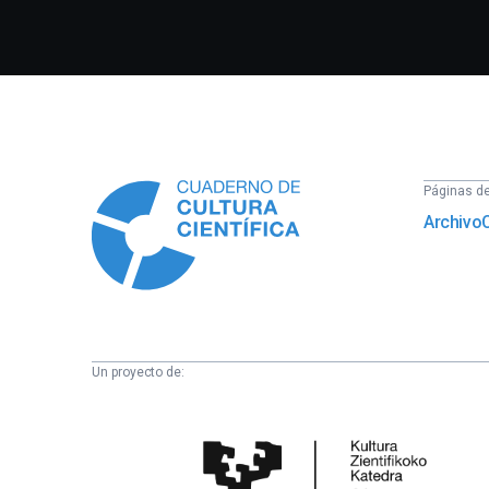
Información
Páginas del
Archivo
Un proyecto de:
Cátedra
de
Cultura
Científica