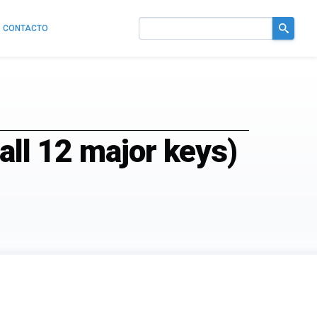
CONTACTO
Buscar
en
el
sitio
all 12 major keys)