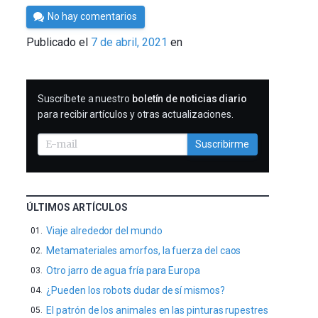
Por
No hay comentarios
César
Publicado el
7 de abril, 2021
en
Tomé
SUSCRIBIRME
Suscríbete a nuestro
boletín de noticias diario
para recibir artículos y otras actualizaciones.
Suscribirme
ÚLTIMOS ARTÍCULOS
Viaje alrededor del mundo
Metamateriales amorfos, la fuerza del caos
Otro jarro de agua fría para Europa
¿Pueden los robots dudar de sí mismos?
El patrón de los animales en las pinturas rupestres