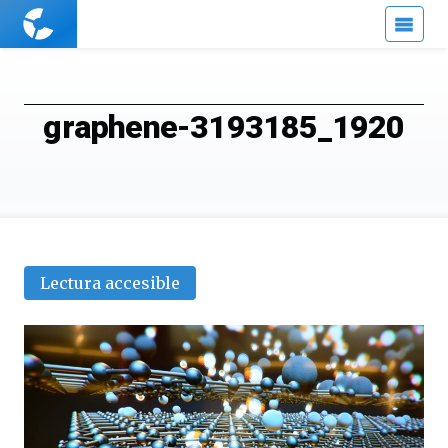
Cuaderno
de
Cultura
Científica
graphene-3193185_1920
Lectura accesible