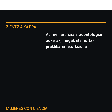
por
la
Cátedra…
Otros
proyectos
ZIENTZIA KAIERA
Adimen artifiziala odontologian:
aukerak, mugak eta hortz-
praktikaren etorkizuna
MUJERES CON CIENCIA