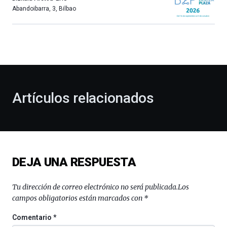
más,
Abandoibarra, 3
,
Bilbao
Bilbao
dará
la
bienvenida
al
otoño
con
la
Artículos relacionados
celebración
de
la
novena
edición
de
DEJA UNA RESPUESTA
Bilbo
Zientzia
Plaza
Tu dirección de correo electrónico no será publicada.
Los
(BZP),
campos obligatorios están marcados con
*
un
festival
Comentario
*
que