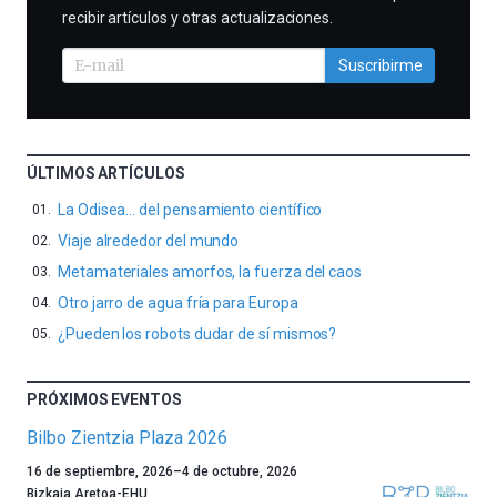
recibir artículos y otras actualizaciones.
Suscribirme
ÚLTIMOS ARTÍCULOS
La Odisea… del pensamiento científico
Viaje alrededor del mundo
Metamateriales amorfos, la fuerza del caos
Otro jarro de agua fría para Europa
¿Pueden los robots dudar de sí mismos?
PRÓXIMOS EVENTOS
Bilbo Zientzia Plaza 2026
Un
16 de septiembre, 2026
–
4 de octubre, 2026
año
Bizkaia Aretoa-EHU