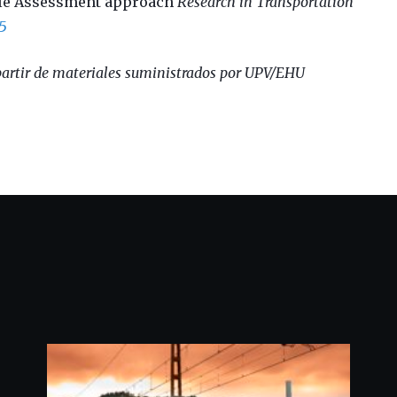
ycle Assessment approach
Research in Transportation
35
artir de materiales suministrados por UPV/EHU