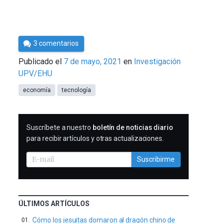
Por
3 comentarios
César
Publicado el
7 de mayo, 2021
en
Investigación
Tomé
UPV/EHU
economía
tecnología
SUSCRIBIRME
Suscríbete a nuestro
boletín de noticias diario
para recibir artículos y otras actualizaciones.
Suscribirme
ÚLTIMOS ARTÍCULOS
Cómo los jesuitas domaron al dragón chino de