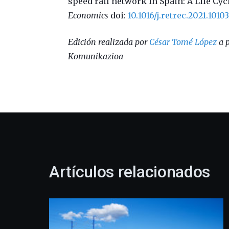
speed rail network in Spain: A Life C
Economics
doi:
10.1016/j.retrec.2021.1010
Edición realizada por
César Tomé López
a p
Komunikazioa
Artículos relacionados