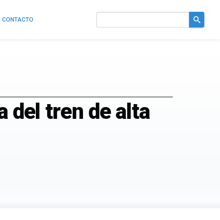
CONTACTO
Buscar
en
el
sitio
 del tren de alta