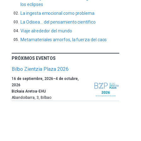
los eclipses
La ingesta emocional como problema
La Odisea… del pensamiento científico
Viaje alrededor del mundo
Metamateriales amorfos, la fuerza del caos
PRÓXIMOS EVENTOS
Bilbo Zientzia Plaza 2026
Un
16 de septiembre, 2026
–
4 de octubre,
año
2026
más,
Bizkaia Aretoa-EHU
Bilbao
Abandoibarra, 3
,
Bilbao
dará
la
bienvenida
al
otoño
con