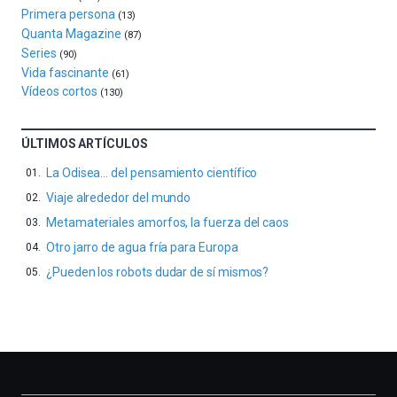
de
Primera persona
(13)
octubre.
Quanta Magazine
(87)
La
Series
(90)
iniciativa,
Vida fascinante
(61)
organizada
Vídeos cortos
(130)
por
la
Cátedra…
ÚLTIMOS ARTÍCULOS
La Odisea… del pensamiento científico
Viaje alrededor del mundo
Metamateriales amorfos, la fuerza del caos
Otro jarro de agua fría para Europa
¿Pueden los robots dudar de sí mismos?
Otros