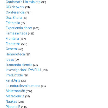
Plaza
Catástrofe Ultravioleta
(35)
(BZP),
CIC Network
(74)
un
Conferencia
(731)
festival
Dra. Shora
(36)
que
Editoralia
(35)
llenará
Experientia docet
(605)
la
Firma invitada
(425)
ciudad
Frontera
(167)
de
Fronteras
monólogos,
(587)
General
exposiciones,
(69)
conferencias,
Hemeroteca
(55)
docufórums
Ideas
(29)
y
Ilustrando ciencia
(43)
espectáculos
Investigación UPV/EHU
(658)
de
Irreductible
(38)
ciencia
kimikArte
(39)
del
La naturaleza humana
(26)
16
Matemoción
(697)
de
Metaciencia
(35)
septiembre
Naukas
al
(288)
Planeta B
4
(115)