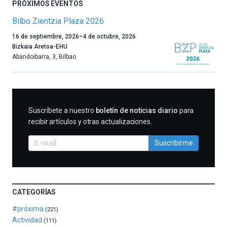
PRÓXIMOS EVENTOS
Bilbo Zientzia Plaza 2026
Un
16 de septiembre, 2026
–
4 de octubre, 2026
año
Bizkaia Aretoa-EHU
más,
Abandoibarra, 3
,
Bilbao
Bilbao
dará
la
bienvenida
al
SUSCRIBIRME
Suscríbete a nuestro
boletín de noticias diario
para
otoño
recibir artículos y otras actualizaciones.
con
la
Suscribirme
celebración
de
la
novena
edición
CATEGORÍAS
de
Bilbo
#próxima
(221)
Zientzia
Actividad
(111)