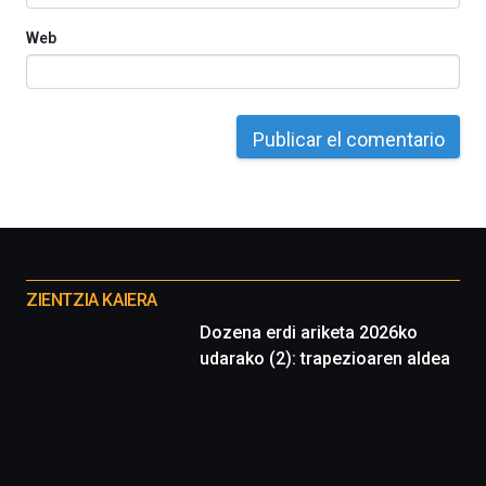
Web
Otros
proyectos
ZIENTZIA KAIERA
Dozena erdi ariketa 2026ko
udarako (2): trapezioaren aldea