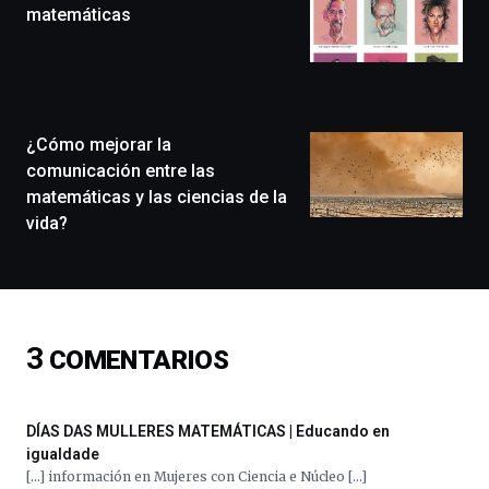
que
matemáticas
llenará
la
ciudad
de
monólogos,
¿Cómo mejorar la
exposiciones,
conferencias,
comunicación entre las
docufórums
matemáticas y las ciencias de la
y
vida?
espectáculos
de
ciencia
del
16
de
3
COMENTARIOS
septiembre
al
4
de
DÍAS DAS MULLERES MATEMÁTICAS | Educando en
octubre.
igualdade
La
[…] información en Mujeres con Ciencia e Núcleo […]