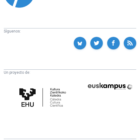
Síguenos:
Un proyecto de:
Cátedra
Euskampus
de
Fundazioa
Cultura
Científica
de
la
UPV/EHU