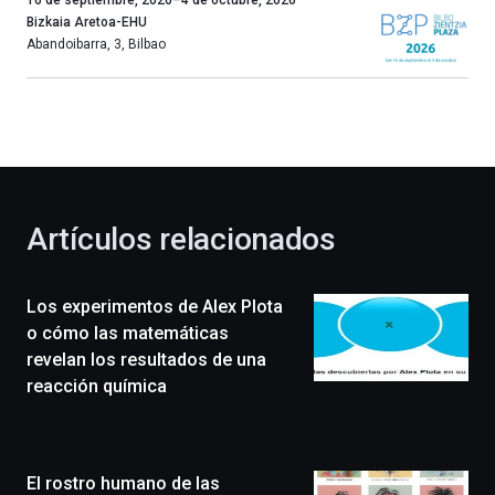
año
Bizkaia Aretoa-EHU
más,
Abandoibarra, 3
,
Bilbao
Bilbao
dará
la
bienvenida
al
otoño
con
la
Artículos relacionados
celebración
de
la
Los experimentos de Alex Plota
novena
edición
o cómo las matemáticas
de
revelan los resultados de una
Bilbo
reacción química
Zientzia
Plaza
(BZP),
un
El rostro humano de las
festival