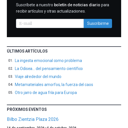
SUSCRIBIRME
Suscríbete a nuestro
boletín de noticias diario
para
recibir artículos y otras actualizaciones.
Suscribirme
ÚLTIMOS ARTÍCULOS
La ingesta emocional como problema
La Odisea… del pensamiento científico
Viaje alrededor del mundo
Metamateriales amorfos, la fuerza del caos
Otro jarro de agua fría para Europa
PRÓXIMOS EVENTOS
Bilbo Zientzia Plaza 2026
Un
16 de septiembre, 2026
–
4 de octubre, 2026