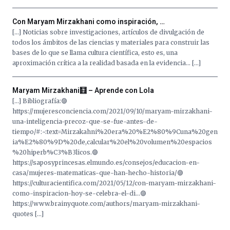
iniciativa,
organizada
Con Maryam Mirzakhani como inspiración, …
por
[…] Noticias sobre investigaciones, artículos de divulgación de
la
todos los ámbitos de las ciencias y materiales para construir las
Cátedra…
bases de lo que se llama cultura científica, esto es, una
aproximación crítica a la realidad basada en la evidencia… […]
Maryam Mirzakhani🧮 – Aprende con Lola
[…] Bibliografía:🟣
https://mujeresconciencia.com/2021/09/10/maryam-mirzakhani-
una-inteligencia-precoz-que-se-fue-antes-de-
tiempo/#:~:text=Mirzakahni%20era%20%E2%80%9Cuna%20gen
ia%E2%80%9D%20de,calcular%20el%20volumen%20espacios
%20hiperb%C3%B3licos.🟣
https://saposyprincesas.elmundo.es/consejos/educacion-en-
casa/mujeres-matematicas-que-han-hecho-historia/🟣
https://culturacientifica.com/2021/05/12/con-maryam-mirzakhani-
como-inspiracion-hoy-se-celebra-el-di…🟣
https://www.brainyquote.com/authors/maryam-mirzakhani-
quotes […]