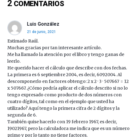
2
COMENTARIOS
16
de
septiembre
al
Luis González
4
21 de junio, 2021
de
octubre.
Estimado Raúl.
La
Muchas gracias por tan interesante artículo.
iniciativa,
Me ha llamado la atención por el libro y tengo ganas de
organizada
leerlo.
por
He querido hacer el cálculo que describe con dos fechas.
la
La primera es 6 septiembre 2004, es decir, 6092004. Al
Cátedra…
descomponerlo en factores obtengo: 2 x 2 · 3 · 507667 = 12
x 507667. ¿Cómo podría aplicar el cálculo descrito si no lo
tengo expresado como producto de dos números con
cuatro dígitos, tal como en el ejemplo que usted ha
utilizado? Aquí tengo la primera cifra de 2 dígitos y la
segunda de 6.
También quise hacerlo con 19 febrero 1967, es decir,
19021967, pero la calculadora me indica que es un número
primo y por lo tanto no tiene factores.