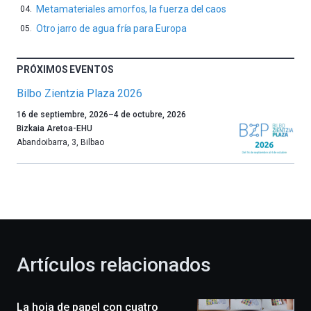
Metamateriales amorfos, la fuerza del caos
Otro jarro de agua fría para Europa
PRÓXIMOS EVENTOS
Bilbo Zientzia Plaza 2026
Un
16 de septiembre, 2026
–
4 de octubre, 2026
año
Bizkaia Aretoa-EHU
más,
Abandoibarra, 3
,
Bilbao
Bilbao
dará
la
bienvenida
al
otoño
con
la
Artículos relacionados
celebración
de
la
La hoja de papel con cuatro
novena