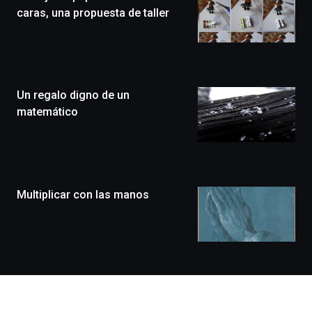
edición
caras, una propuesta de taller
de
Bilbo
Zientzia
Plaza
(BZP),
Un regalo digno de un
un
festival
matemático
que
llenará
la
ciudad
de
monólogos,
Multiplicar con las manos
exposiciones,
conferencias,
docufórums
y
espectáculos
de
ciencia
del