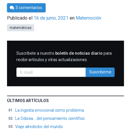
Por
3 comentarios
César
Publicado el
16 de junio, 2021
en
Matemoción
Tomé
matemáticas
SUSCRIBIRME
Suscríbete a nuestro
boletín de noticias diario
para
recibir artículos y otras actualizaciones.
Suscribirme
ÚLTIMOS ARTÍCULOS
La ingesta emocional como problema
La Odisea… del pensamiento científico
Viaje alrededor del mundo