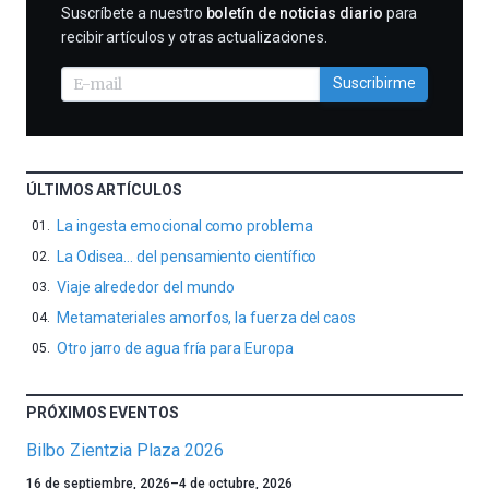
SUSCRIBIRME
Suscríbete a nuestro
boletín de noticias diario
para
recibir artículos y otras actualizaciones.
Suscribirme
ÚLTIMOS ARTÍCULOS
La ingesta emocional como problema
La Odisea… del pensamiento científico
Viaje alrededor del mundo
Metamateriales amorfos, la fuerza del caos
Otro jarro de agua fría para Europa
PRÓXIMOS EVENTOS
Bilbo Zientzia Plaza 2026
Un
16 de septiembre, 2026
–
4 de octubre, 2026