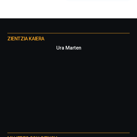
organizada
por
la
Cátedra…
Otros
proyectos
ZIENTZIA KAIERA
Ura Marten