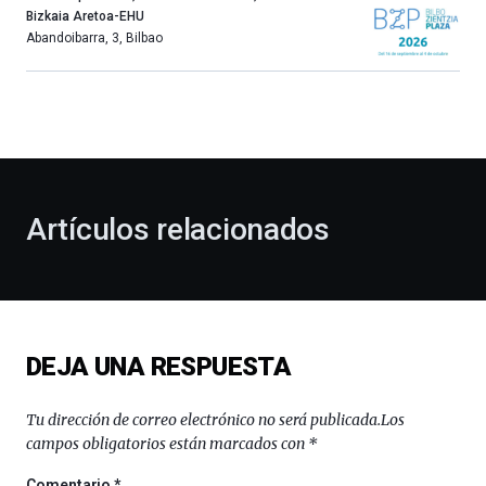
año
Bizkaia Aretoa-EHU
más,
Abandoibarra, 3
,
Bilbao
Bilbao
dará
la
bienvenida
al
otoño
con
la
Artículos relacionados
celebración
de
la
novena
edición
de
DEJA UNA RESPUESTA
Bilbo
Zientzia
Plaza
Tu dirección de correo electrónico no será publicada.
Los
(BZP),
campos obligatorios están marcados con
*
un
festival
Comentario
*