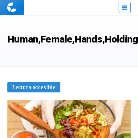
Cuaderno
de
Cultura
Científica
Human,Female,Hands,Holding,
Lectura accesible