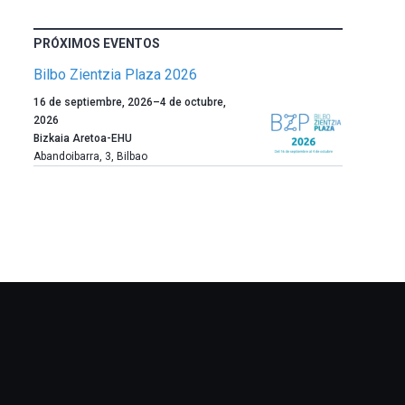
PRÓXIMOS EVENTOS
Bilbo Zientzia Plaza 2026
Un
16 de septiembre, 2026
–
4 de octubre,
año
2026
más,
Bizkaia Aretoa-EHU
Bilbao
Abandoibarra, 3
,
Bilbao
dará
la
bienvenida
al
otoño
con
la
celebración
de
la
novena
edición
de