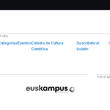
 sitio:
Categorías
Eventos
Cátedra de Cultura
Suscríbete al
Científica
boletín
Con el ap
Euskampus
Fundazioa