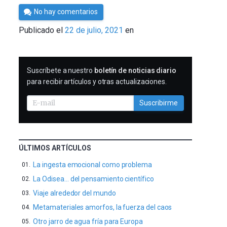
Por
No hay comentarios
César
Publicado el
22 de julio, 2021
en
Tomé
SUSCRIBIRME
Suscríbete a nuestro
boletín de noticias diario
para recibir artículos y otras actualizaciones.
Suscribirme
ÚLTIMOS ARTÍCULOS
La ingesta emocional como problema
La Odisea… del pensamiento científico
Viaje alrededor del mundo
Metamateriales amorfos, la fuerza del caos
Otro jarro de agua fría para Europa