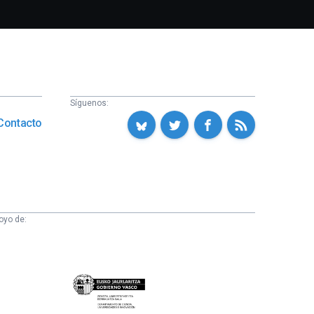
Síguenos:
Contacto
oyo de:
Eusko
Jaurlaritza