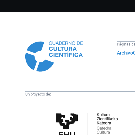
Información
Páginas del
Archivo
Un proyecto de:
Cátedra
de
Cultura
Científica
de