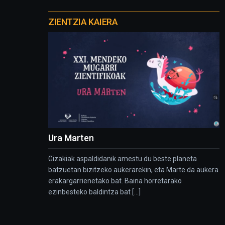
Otros
proyectos
ZIENTZIA KAIERA
Ura Marten
Gizakiak aspaldidanik amestu du beste planeta
batzuetan bizitzeko aukerarekin, eta Marte da aukera
erakargarrienetako bat. Baina horretarako
ezinbesteko baldintza bat [...]