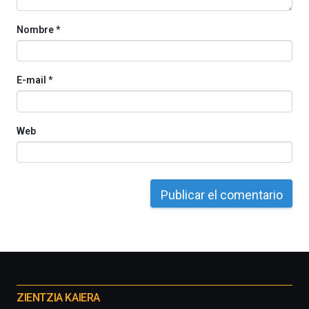
Nombre
*
E-mail
*
Web
Otros
proyectos
ZIENTZIA KAIERA