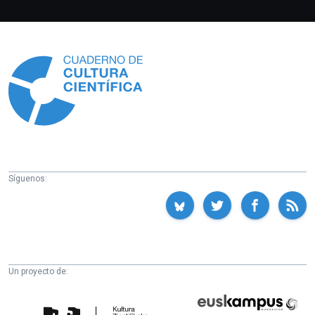
Información
Síguenos:
Un proyecto de:
Cátedra
Euskampus
de
Fundazioa