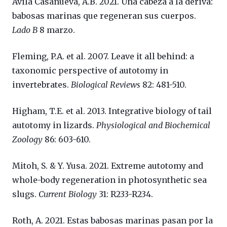
Avila Casanueva, A.B. 2021. Una cabeza a la deriva:
babosas marinas que regeneran sus cuerpos.
Lado B
8 marzo.
Fleming, P.A. et al. 2007. Leave it all behind: a
taxonomic perspective of autotomy in
invertebrates.
Biological Reviews
82: 481-510.
Higham, T.E. et al. 2013. Integrative biology of tail
autotomy in lizards.
Physiological and Biochemical
Zoology
86: 603-610.
Mitoh, S. & Y. Yusa. 2021. Extreme autotomy and
whole-body regeneration in photosynthetic sea
slugs.
Current Biology
31: R233-R234.
Roth, A. 2021. Estas babosas marinas pasan por la