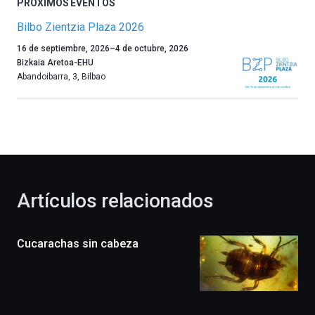
PRÓXIMOS EVENTOS
Bilbo Zientzia Plaza 2026
Un
16 de septiembre, 2026
–
4 de octubre, 2026
año
Bizkaia Aretoa-EHU
más,
Abandoibarra, 3
,
Bilbao
Bilbao
dará
la
bienvenida
al
otoño
con
la
Artículos relacionados
celebración
de
la
Cucarachas sin cabeza
novena
edición
de
Bilbo
Zientzia
Plaza