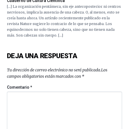
Cuaderno de Cultura Científica
de
[…] La organización pentámera, sin eje anteroposterior ni centros
octubre.
nerviosos, implica la ausencia de una cabeza. O, al menos, esto se
La
creía hasta ahora. Un artículo recientemente publicado en la
iniciativa,
revista Nature sugiere lo contrario de lo que se pensaba. Los
organizada
equinodermos no solo tienen cabeza, sino que no tienen nada
por
más. Son cabezas sin cuerpo. […]
la
Cátedra…
DEJA UNA RESPUESTA
Tu dirección de correo electrónico no será publicada.
Los
campos obligatorios están marcados con
*
Comentario
*