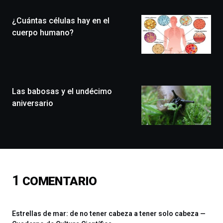
(BZP),
¿Cuántas células hay en el
un
festival
cuerpo humano?
que
llenará
la
ciudad
de
monólogos,
Las babosas y el undécimo
exposiciones,
aniversario
conferencias,
docufórums
y
espectáculos
de
ciencia
del
1
COMENTARIO
16
de
septiembre
al
Estrellas de mar: de no tener cabeza a tener solo cabeza —
4