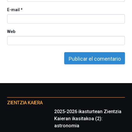
ciencia
E-mail
*
del
16
de
septiembre
Web
al
4
de
octubre.
La
iniciativa,
organizada
por
la
Cátedra…
Otros
proyectos
ZIENTZIA KAIERA
2025-2026 ikasturtean Zientzia
Kaieran ikasitakoa (2):
astronomia