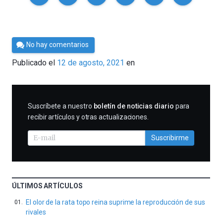
Por
No hay comentarios
César
Publicado el
12 de agosto, 2021
en
Tomé
SUSCRIBIRME
Suscríbete a nuestro
boletín de noticias diario
para
recibir artículos y otras actualizaciones.
Suscribirme
ÚLTIMOS ARTÍCULOS
El olor de la rata topo reina suprime la reproducción de sus
rivales