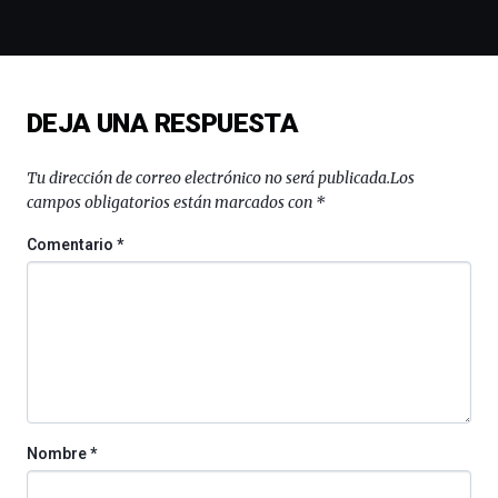
de
la
novena
edición
de
DEJA UNA RESPUESTA
Bilbo
Zientzia
Plaza
Tu dirección de correo electrónico no será publicada.
Los
(BZP),
campos obligatorios están marcados con
*
un
festival
Comentario
*
que
llenará
la
ciudad
de
monólogos,
exposiciones,
conferencias,
docufórums
Nombre
*
y
espectáculos
de