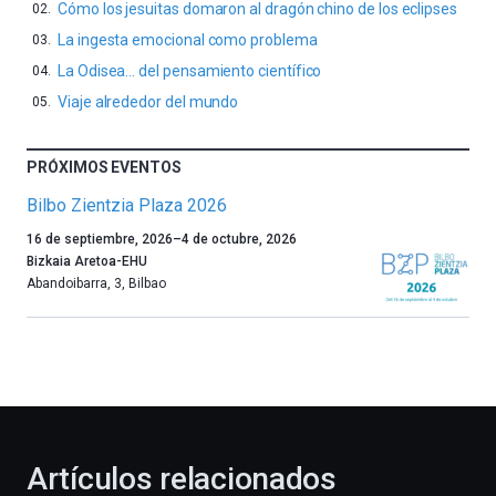
Cómo los jesuitas domaron al dragón chino de los eclipses
La ingesta emocional como problema
La Odisea… del pensamiento científico
Viaje alrededor del mundo
PRÓXIMOS EVENTOS
Bilbo Zientzia Plaza 2026
Un
16 de septiembre, 2026
–
4 de octubre, 2026
año
Bizkaia Aretoa-EHU
más,
Abandoibarra, 3
,
Bilbao
Bilbao
dará
la
bienvenida
al
otoño
con
la
Artículos relacionados
celebración