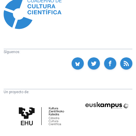
Síguenos:
Un proyecto de:
Cátedra
Euskampus
de
Fundazioa
Cultura
Científica
de