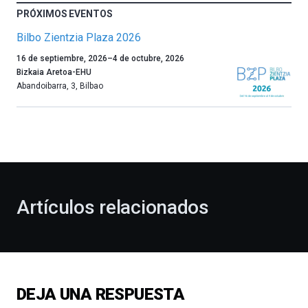
PRÓXIMOS EVENTOS
Bilbo Zientzia Plaza 2026
Un
16 de septiembre, 2026
–
4 de octubre, 2026
año
Bizkaia Aretoa-EHU
más,
Abandoibarra, 3
,
Bilbao
Bilbao
dará
la
bienvenida
al
otoño
con
la
Artículos relacionados
celebración
de
la
novena
edición
de
DEJA UNA RESPUESTA
Bilbo
Zientzia