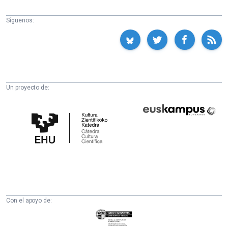
Síguenos:
Un proyecto de:
Cátedra
Euskampus
de
Fundazioa
Cultura
Científica
de
la
UPV/EHU
Con el apoyo de:
Eusko
Jaurlaritza