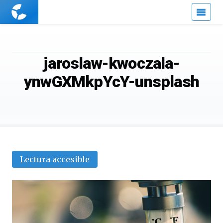
Cuaderno
de
Cultura
Científica
jaroslaw-kwoczala-
ynwGXMkpYcY-unsplash
Lectura accesible