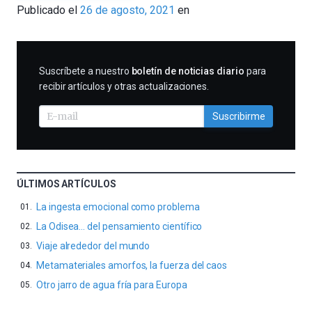
Publicado el
26 de agosto, 2021
en
Tomé
SUSCRIBIRME
Suscríbete a nuestro
boletín de noticias diario
para
recibir artículos y otras actualizaciones.
Suscribirme
ÚLTIMOS ARTÍCULOS
La ingesta emocional como problema
La Odisea… del pensamiento científico
Viaje alrededor del mundo
Metamateriales amorfos, la fuerza del caos
Otro jarro de agua fría para Europa