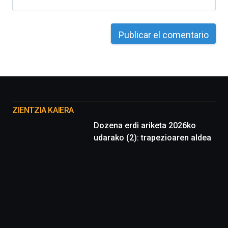
4
de
octubre.
La
iniciativa,
organizada
por
la
Cátedra…
Otros
proyectos
ZIENTZIA KAIERA
Dozena erdi ariketa 2026ko
udarako (2): trapezioaren aldea