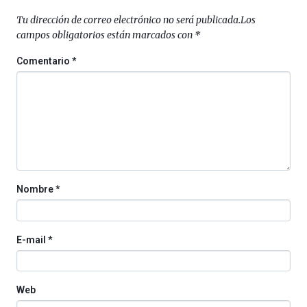
Plaza
Tu dirección de correo electrónico no será publicada.
Los
(BZP),
campos obligatorios están marcados con
*
un
festival
Comentario
*
que
llenará
la
ciudad
de
monólogos,
exposiciones,
conferencias,
docufórums
Nombre
*
y
espectáculos
de
ciencia
E-mail
*
del
16
de
septiembre
Web
al