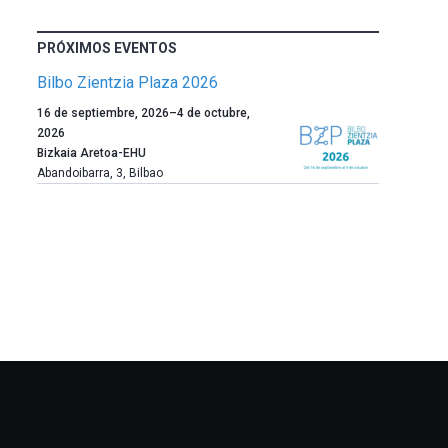
PRÓXIMOS EVENTOS
Bilbo Zientzia Plaza 2026
Un
16 de septiembre, 2026
–
4 de octubre,
año
2026
más,
Bizkaia Aretoa-EHU
Bilbao
Abandoibarra, 3
,
Bilbao
dará
la
bienvenida
al
otoño
con
la
celebración
de
la
novena
edición
de