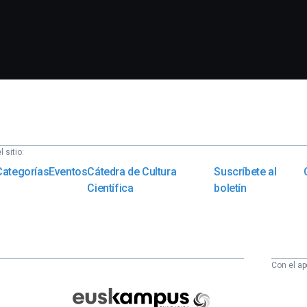
 sitio:
Categorías
Eventos
Cátedra de Cultura
Suscríbete al
Científica
boletín
Con el ap
Euskampus
Fundazioa