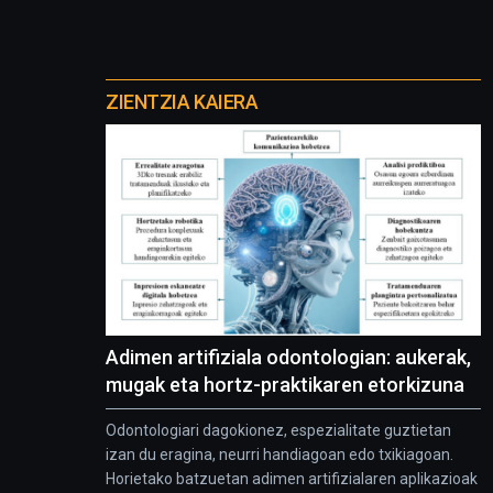
Otros
proyectos
ZIENTZIA KAIERA
Adimen artifiziala odontologian: aukerak,
mugak eta hortz-praktikaren etorkizuna
Odontologiari dagokionez, espezialitate guztietan
izan du eragina, neurri handiagoan edo txikiagoan.
Horietako batzuetan adimen artifizialaren aplikazioak