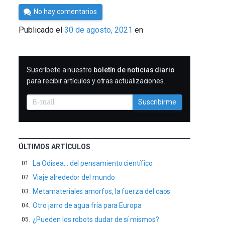
Por
No hay comentarios
César
Publicado el
30 de agosto, 2021
en
Tomé
SUSCRIBIRME
Suscríbete a nuestro
boletín de noticias diario
para recibir artículos y otras actualizaciones.
Suscribirme
ÚLTIMOS ARTÍCULOS
La Odisea… del pensamiento científico
Viaje alrededor del mundo
Metamateriales amorfos, la fuerza del caos
Otro jarro de agua fría para Europa
¿Pueden los robots dudar de sí mismos?