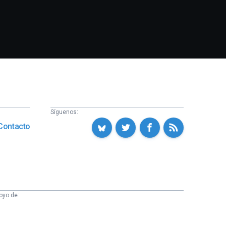
Síguenos:
Contacto
oyo de: