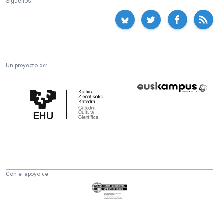
Síguenos:
Un proyecto de:
Cátedra
Euskampus
de
Fundazioa
Cultura
Científica
de
la
UPV/EHU
Con el apoyo de:
Eusko
Jaurlaritza
-