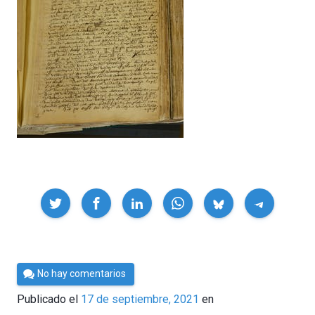
Compartir
Por
No hay comentarios
César
Publicado el
17 de septiembre, 2021
en
Tomé