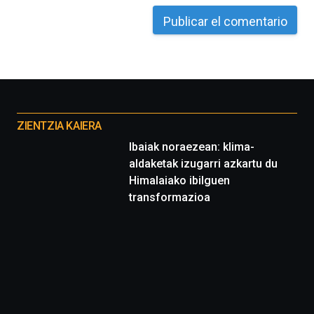
octubre.
La
iniciativa,
organizada
por
la
Cátedra…
Otros
proyectos
ZIENTZIA KAIERA
Ibaiak noraezean: klima-
aldaketak izugarri azkartu du
Himalaiako ibilguen
transformazioa