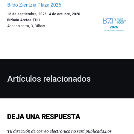
Bilbo Zientzia Plaza 2026
Un
16 de septiembre, 2026
–
4 de octubre, 2026
año
Bizkaia Aretoa-EHU
más,
Abandoibarra, 3
,
Bilbao
Bilbao
dará
la
bienvenida
al
otoño
con
la
Artículos relacionados
celebración
de
la
novena
edición
de
DEJA UNA RESPUESTA
Bilbo
Zientzia
Plaza
Tu dirección de correo electrónico no será publicada.
Los
(BZP),