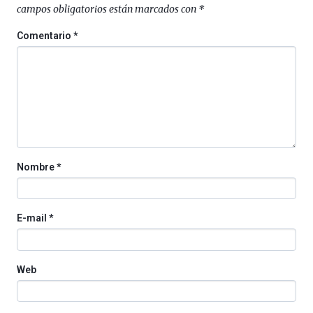
campos obligatorios están marcados con
*
un
festival
Comentario
*
que
llenará
la
ciudad
de
monólogos,
exposiciones,
conferencias,
docufórums
Nombre
*
y
espectáculos
de
ciencia
E-mail
*
del
16
de
septiembre
Web
al
4
de