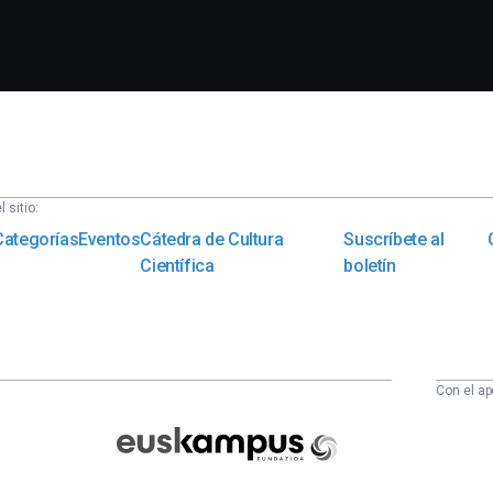
 sitio:
Categorías
Eventos
Cátedra de Cultura
Suscríbete al
Científica
boletín
Con el ap
Euskampus
Fundazioa