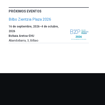
PRÓXIMOS EVENTOS
Bilbo Zientzia Plaza 2026
Un
16 de septiembre, 2026
–
4 de octubre,
año
2026
más,
Bizkaia Aretoa-EHU
Bilbao
Abandoibarra, 3
,
Bilbao
dará
la
bienvenida
al
otoño
con
la
celebración
de
la
novena
edición
de