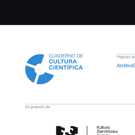
Información
Páginas del
Archivo
Un proyecto de:
Cátedra
de
Cultura