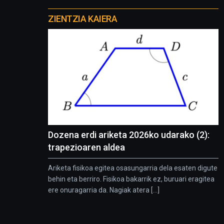
Otros
proyectos
ZIENTZIA KAIERA
Dozena erdi ariketa 2026ko udarako (2):
trapezioaren aldea
Ariketa fisikoa egitea osasungarria dela esaten digute
behin eta berriro. Fisikoa bakarrik ez, buruari eragitea
ere onuragarria da. Nagiak atera [...]