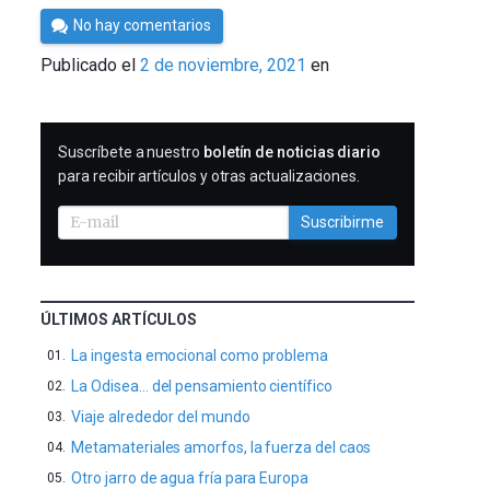
Por
No hay comentarios
César
Publicado el
2 de noviembre, 2021
en
Tomé
SUSCRIBIRME
Suscríbete a nuestro
boletín de noticias diario
para recibir artículos y otras actualizaciones.
Suscribirme
ÚLTIMOS ARTÍCULOS
La ingesta emocional como problema
La Odisea… del pensamiento científico
Viaje alrededor del mundo
Metamateriales amorfos, la fuerza del caos
Otro jarro de agua fría para Europa