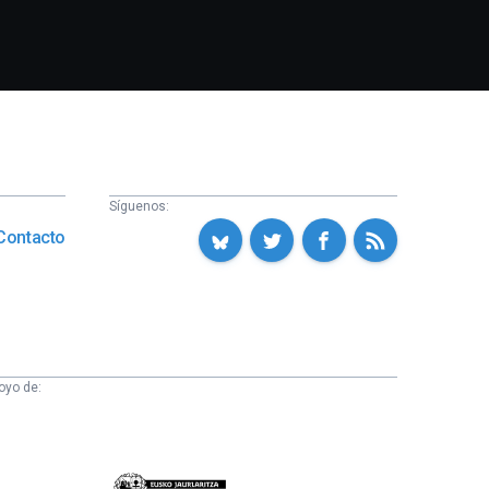
Síguenos:
Contacto
oyo de:
Eusko