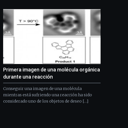
Bilbo
Zientzia
Plaza
(BZP),
un
festival
que
llenará
la
ciudad
de
monólogos,
Primera imagen de una molécula orgánica
exposiciones,
conferencias,
durante una reacción
docufórums
y
Conseguir una imagen de una molécula
espectáculos
mientras está sufriendo una reacción ha sido
de
considerado uno de los objetos de deseo […]
ciencia
del
16
de
septiembre