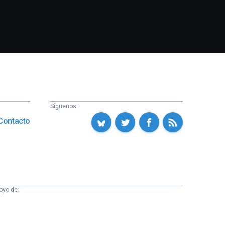
Síguenos:
Contacto
oyo de: