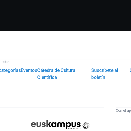
 sitio:
Categorías
Eventos
Cátedra de Cultura
Suscríbete al
Científica
boletín
Con el ap
Euskampus
Fundazioa