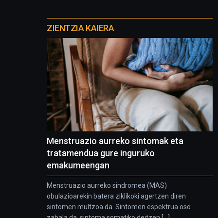
Otros
proyectos
ZIENTZIA KAIERA
Menstruazio aurreko sintomak eta
tratamendua gure inguruko
emakumeengan
Menstruazio aurreko sindromea (MAS)
obulazioarekin batera ziklikoki agertzen diren
sintomen multzoa da. Sintomen espektrua oso
zabala da, sintoma somatiko deitzen [...]