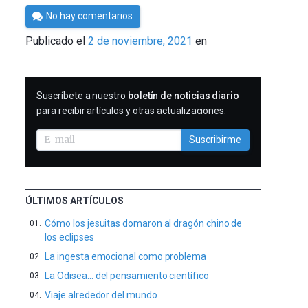
Por
No hay comentarios
César
Publicado el
2 de noviembre, 2021
en
Tomé
SUSCRIBIRME
Suscríbete a nuestro
boletín de noticias diario
para recibir artículos y otras actualizaciones.
Suscribirme
ÚLTIMOS ARTÍCULOS
Cómo los jesuitas domaron al dragón chino de
los eclipses
La ingesta emocional como problema
La Odisea… del pensamiento científico
Viaje alrededor del mundo