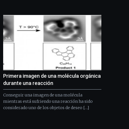
de
Bilbo
Zientzia
Plaza
(BZP),
un
festival
que
llenará
la
ciudad
de
monólogos,
Primera imagen de una molécula orgánica
exposiciones,
conferencias,
durante una reacción
docufórums
y
Conseguir una imagen de una molécula
espectáculos
mientras está sufriendo una reacción ha sido
de
considerado uno de los objetos de deseo […]
ciencia
del
16
de