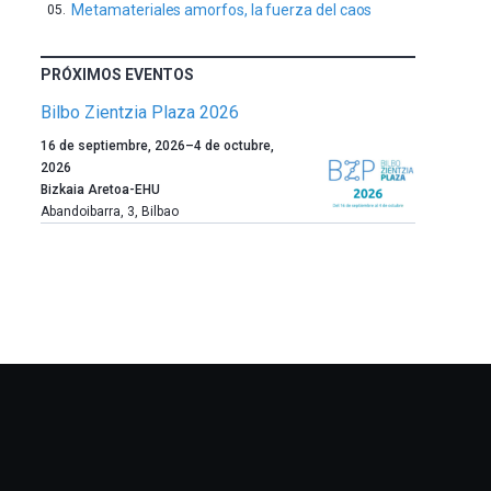
Metamateriales amorfos, la fuerza del caos
PRÓXIMOS EVENTOS
Bilbo Zientzia Plaza 2026
Un
16 de septiembre, 2026
–
4 de octubre,
año
2026
más,
Bizkaia Aretoa-EHU
Bilbao
Abandoibarra, 3
,
Bilbao
dará
la
bienvenida
al
otoño
con
la
celebración
de
la
novena
edición