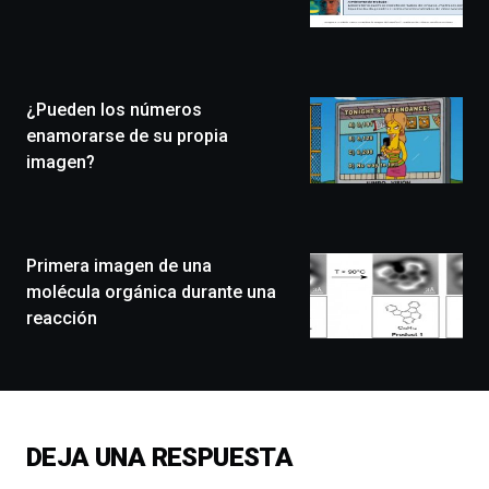
Bilbo
Zientzia
Plaza
(BZP),
¿Pueden los números
un
festival
enamorarse de su propia
que
imagen?
llenará
la
ciudad
de
monólogos,
Primera imagen de una
exposiciones,
molécula orgánica durante una
conferencias,
reacción
docufórums
y
espectáculos
de
ciencia
del
DEJA UNA RESPUESTA
16
de