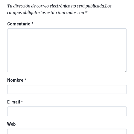
septiembre
Tu dirección de correo electrónico no será publicada.
Los
al
campos obligatorios están marcados con
*
4
de
Comentario
*
octubre.
La
iniciativa,
organizada
por
la
Cátedra…
Nombre
*
E-mail
*
Web