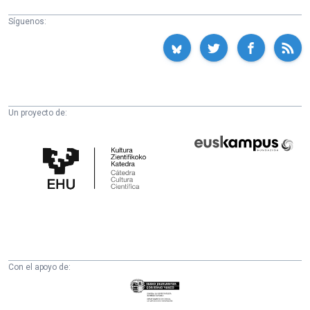
Síguenos:
Un proyecto de:
Cátedra
Euskampus
de
Fundazioa
Cultura
Científica
de
la
UPV/EHU
Con el apoyo de:
Eusko
Jaurlaritza