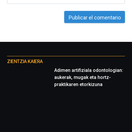
Otros
proyectos
ZIENTZIA KAIERA
Adimen artifiziala odontologian:
aukerak, mugak eta hortz-
praktikaren etorkizuna