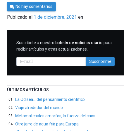
Por
No hay comentarios
César
Publicado el
1 de diciembre, 2021
en
Tomé
SUSCRIBIRME
Suscríbete a nuestro
boletín de noticias diario
para
recibir artículos y otras actualizaciones.
Suscribirme
ÚLTIMOS ARTÍCULOS
La Odisea… del pensamiento científico
Viaje alrededor del mundo
Metamateriales amorfos, la fuerza del caos
Otro jarro de agua fría para Europa