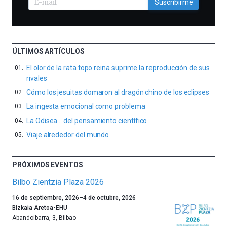
Suscribirme
ÚLTIMOS ARTÍCULOS
El olor de la rata topo reina suprime la reproducción de sus
rivales
Cómo los jesuitas domaron al dragón chino de los eclipses
La ingesta emocional como problema
La Odisea… del pensamiento científico
Viaje alrededor del mundo
PRÓXIMOS EVENTOS
Bilbo Zientzia Plaza 2026
Un
16 de septiembre, 2026
–
4 de octubre, 2026
año
Bizkaia Aretoa-EHU
más,
Abandoibarra, 3
,
Bilbao