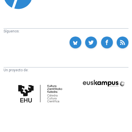
Síguenos:
Un proyecto de:
Cátedra
Euskampus
de
Fundazioa
Cultura
Científica
de
la
UPV/EHU