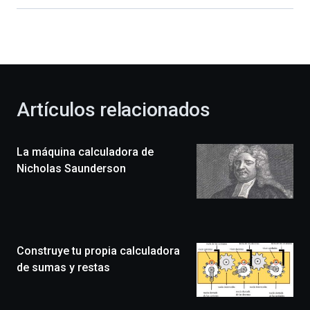
Bilbao
dará
la
bienvenida
al
otoño
con
la
Artículos relacionados
celebración
de
la
La máquina calculadora de
novena
edición
Nicholas Saunderson
de
Bilbo
Zientzia
Plaza
(BZP),
Construye tu propia calculadora
un
festival
de sumas y restas
que
llenará
la