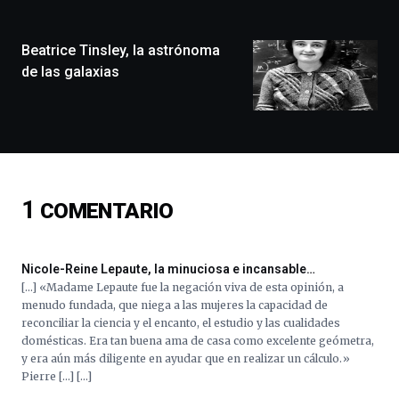
ciudad
de
monólogos,
Beatrice Tinsley, la astrónoma
exposiciones,
de las galaxias
conferencias,
docufórums
y
espectáculos
de
ciencia
del
1
COMENTARIO
16
de
septiembre
al
Nicole-Reine Lepaute, la minuciosa e incansable…
4
[…] «Madame Lepaute fue la negación viva de esta opinión, a
de
menudo fundada, que niega a las mujeres la capacidad de
octubre.
reconciliar la ciencia y el encanto, el estudio y las cualidades
La
domésticas. Era tan buena ama de casa como excelente geómetra,
iniciativa,
y era aún más diligente en ayudar que en realizar un cálculo.»
organizada
Pierre […] […]
por