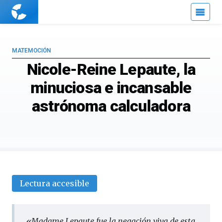
Cuaderno
de
Cultura
Científica
MATEMOCIÓN
Nicole-Reine Lepaute, la
minuciosa e incansable
astrónoma calculadora
Lectura accesible
«Madame Lepaute fue la negación viva de esta