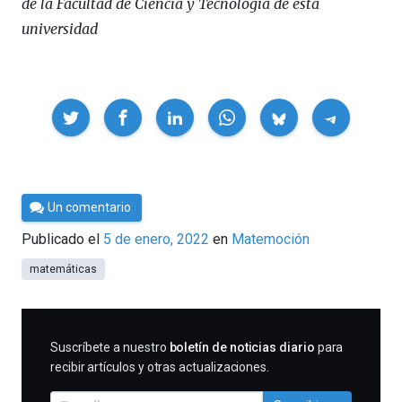
de la Facultad de Ciencia y Tecnología de esta
universidad
Compartir
Por
Un comentario
César
Publicado el
5 de enero, 2022
en
Matemoción
Tomé
matemáticas
SUSCRIBIRME
Suscríbete a nuestro
boletín de noticias diario
para
recibir artículos y otras actualizaciones.