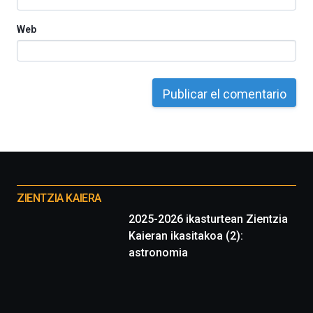
Web
Otros
proyectos
ZIENTZIA KAIERA
2025-2026 ikasturtean Zientzia
Kaieran ikasitakoa (2):
astronomia