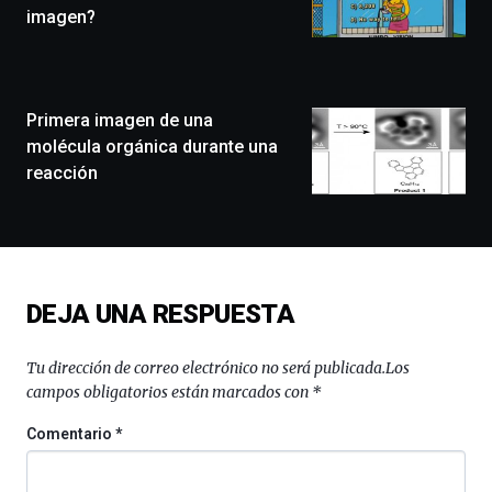
que
imagen?
llenará
la
ciudad
de
monólogos,
Primera imagen de una
exposiciones,
molécula orgánica durante una
conferencias,
reacción
docufórums
y
espectáculos
de
ciencia
del
DEJA UNA RESPUESTA
16
de
septiembre
Tu dirección de correo electrónico no será publicada.
Los
al
campos obligatorios están marcados con
*
4
de
Comentario
*
octubre.
La
iniciativa,