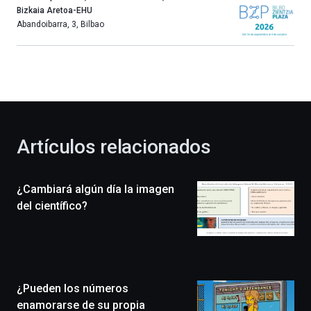
año
Bizkaia Aretoa-EHU
más,
Abandoibarra, 3
,
Bilbao
Bilbao
dará
la
bienvenida
al
otoño
con
la
Artículos relacionados
celebración
de
la
¿Cambiará algún día la imagen
novena
edición
del científico?
de
Bilbo
Zientzia
Plaza
(BZP),
¿Pueden los números
un
festival
enamorarse de su propia