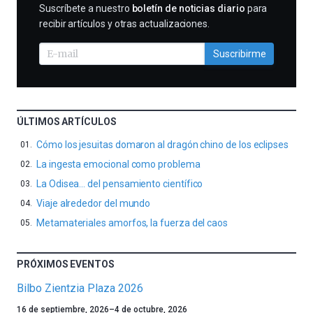
SUSCRIBIRME
Suscríbete a nuestro
boletín de noticias diario
para
recibir artículos y otras actualizaciones.
Suscribirme
ÚLTIMOS ARTÍCULOS
Cómo los jesuitas domaron al dragón chino de los eclipses
La ingesta emocional como problema
La Odisea… del pensamiento científico
Viaje alrededor del mundo
Metamateriales amorfos, la fuerza del caos
PRÓXIMOS EVENTOS
Bilbo Zientzia Plaza 2026
Un
16 de septiembre, 2026
–
4 de octubre, 2026