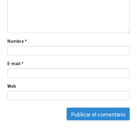
organizada
por
la
Cátedra…
Nombre
*
E-mail
*
Web