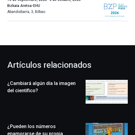
año
Bizkaia Aretoa-EHU
más,
Abandoibarra, 3
,
Bilbao
Bilbao
dará
la
bienvenida
al
otoño
con
la
Artículos relacionados
celebración
de
la
¿Cambiará algún día la imagen
novena
edición
del científico?
de
Bilbo
Zientzia
Plaza
(BZP),
¿Pueden los números
un
festival
enamorarse de su propia