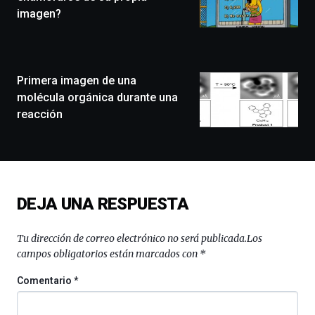
que
imagen?
llenará
la
ciudad
de
monólogos,
Primera imagen de una
exposiciones,
molécula orgánica durante una
conferencias,
reacción
docufórums
y
espectáculos
de
ciencia
del
DEJA UNA RESPUESTA
16
de
septiembre
Tu dirección de correo electrónico no será publicada.
Los
al
campos obligatorios están marcados con
*
4
de
Comentario
*
octubre.
La