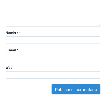
iniciativa,
organizada
por
la
Cátedra…
Nombre
*
E-mail
*
Web