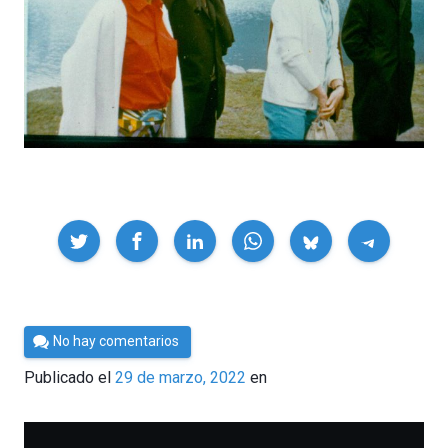
Compartir
Por
No hay comentarios
César
Publicado el
29 de marzo, 2022
en
Tomé