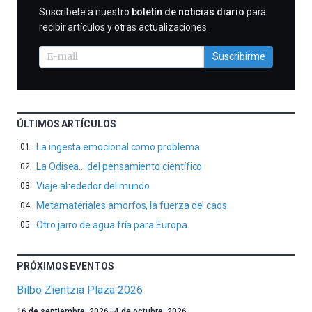
SUSCRIBIRME
Suscríbete a nuestro
boletín de noticias diario
para
recibir artículos y otras actualizaciones.
Suscribirme
ÚLTIMOS ARTÍCULOS
La ingesta emocional como problema
La Odisea… del pensamiento científico
Viaje alrededor del mundo
Metamateriales amorfos, la fuerza del caos
Otro jarro de agua fría para Europa
PRÓXIMOS EVENTOS
Bilbo Zientzia Plaza 2026
Un
16 de septiembre, 2026
–
4 de octubre, 2026