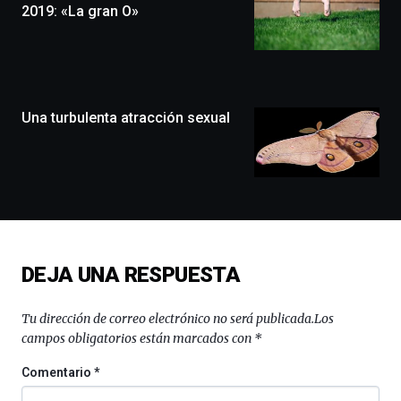
que
2019: «La gran O»
llenará
la
ciudad
de
monólogos,
Una turbulenta atracción sexual
exposiciones,
conferencias,
docufórums
y
espectáculos
de
ciencia
del
16
DEJA UNA RESPUESTA
de
septiembre
al
Tu dirección de correo electrónico no será publicada.
Los
4
campos obligatorios están marcados con
*
de
octubre.
Comentario
*
La