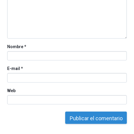
iniciativa,
organizada
por
la
Cátedra…
Nombre
*
E-mail
*
Web