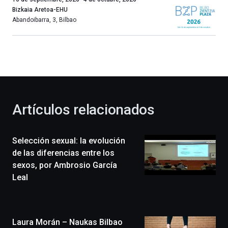
año
Bizkaia Aretoa-EHU
más,
Abandoibarra, 3
,
Bilbao
Bilbao
dará
la
bienvenida
al
otoño
con
la
Artículos relacionados
celebración
de
la
Selección sexual: la evolución
novena
edición
de las diferencias entre los
de
sexos, por Ambrosio García
Bilbo
Leal
Zientzia
Plaza
(BZP),
un
Laura Morán – Naukas Bilbao
festival