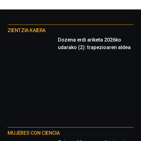
Otros
proyectos
ZIENTZIA KAIERA
Dozena erdi ariketa 2026ko
udarako (2): trapezioaren aldea
MUJERES CON CIENCIA