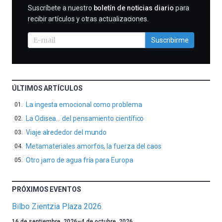
SUSCRIBIRME
Suscríbete a nuestro
boletín de noticias diario
para
recibir artículos y otras actualizaciones.
Suscribirme
ÚLTIMOS ARTÍCULOS
La ingesta emocional como problema
La Odisea… del pensamiento científico
Viaje alrededor del mundo
Metamateriales amorfos, la fuerza del caos
Otro jarro de agua fría para Europa
PRÓXIMOS EVENTOS
Bilbo Zientzia Plaza 2026
Un
16 de septiembre, 2026
–
4 de octubre, 2026