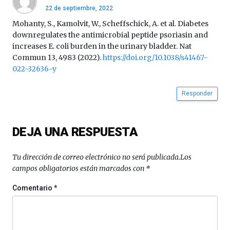
22 de septiembre, 2022
de
octubre.
Mohanty, S., Kamolvit, W., Scheffschick, A. et al. Diabetes
La
downregulates the antimicrobial peptide psoriasin and
iniciativa,
increases E. coli burden in the urinary bladder. Nat
organizada
Commun 13, 4983 (2022).
https://doi.org/10.1038/s41467-
por
022-32636-y
la
Cátedra…
Responder
DEJA UNA RESPUESTA
Tu dirección de correo electrónico no será publicada.
Los
campos obligatorios están marcados con
*
Comentario
*