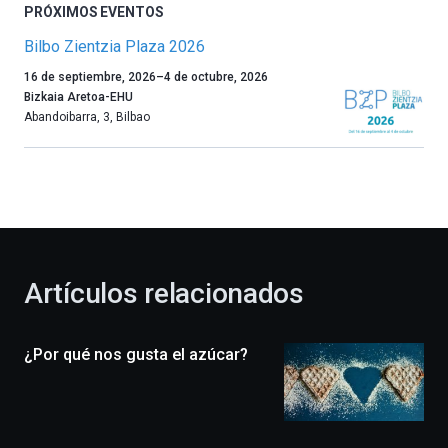
PRÓXIMOS EVENTOS
Bilbo Zientzia Plaza 2026
Un
16 de septiembre, 2026
–
4 de octubre, 2026
año
Bizkaia Aretoa-EHU
más,
Abandoibarra, 3
,
Bilbao
Bilbao
dará
la
bienvenida
al
otoño
con
la
Artículos relacionados
celebración
de
la
¿Por qué nos gusta el azúcar?
novena
edición
de
Bilbo
Zientzia