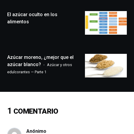
Plaza
(BZP),
El azúcar oculto en los
un
festival
alimentos
que
llenará
la
ciudad
de
monólogos,
Azúcar moreno, ¿mejor que el
exposiciones,
azúcar blanco?
Azúcar y otros
conferencias,
edulcorantes — Parte 1
docufórums
y
espectáculos
de
ciencia
del
1
COMENTARIO
16
de
septiembre
al
Anónimo
4