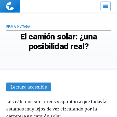
Cuaderno
de
Cultura
Científica
FIRMA INVITADA
El camión solar: ¿una
posibilidad real?
Lectura accesible
Los cálculos son tercos y apuntan a que todavía
estamos muy lejos de ver circulando por la
carretera un camión solar.