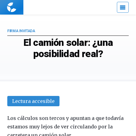
Cuaderno
de
Cultura
Científica
FIRMA INVITADA
El camión solar: ¿una
posibilidad real?
Lectura accesible
Los cálculos son tercos y apuntan a que todavía
estamos muy lejos de ver circulando por la
carretera un camión solar.