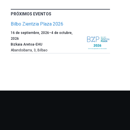
PRÓXIMOS EVENTOS
Bilbo Zientzia Plaza 2026
Un
16 de septiembre, 2026
–
4 de octubre,
año
2026
más,
Bizkaia Aretoa-EHU
Bilbao
Abandoibarra, 3
,
Bilbao
dará
la
bienvenida
al
otoño
con
la
celebración
de
la
novena
edición
de