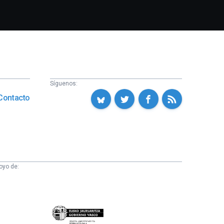
Síguenos:
Contacto
oyo de:
Eusko
Jaurlaritza