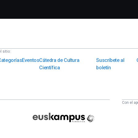
 sitio:
Categorías
Eventos
Cátedra de Cultura
Suscríbete al
Científica
boletín
Con el ap
Euskampus
Fundazioa