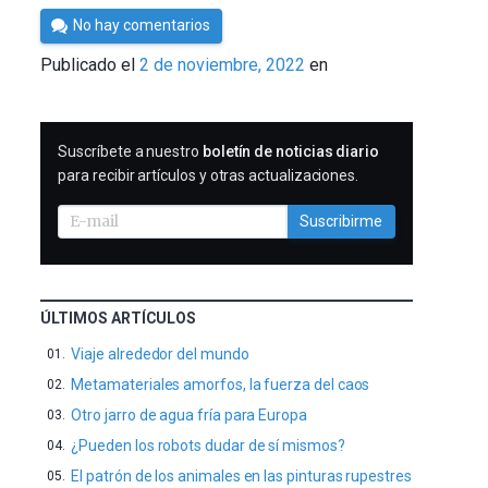
Por
No hay comentarios
César
Publicado el
2 de noviembre, 2022
en
Tomé
SUSCRIBIRME
Suscríbete a nuestro
boletín de noticias diario
para recibir artículos y otras actualizaciones.
Suscribirme
ÚLTIMOS ARTÍCULOS
Viaje alrededor del mundo
Metamateriales amorfos, la fuerza del caos
Otro jarro de agua fría para Europa
¿Pueden los robots dudar de sí mismos?
El patrón de los animales en las pinturas rupestres