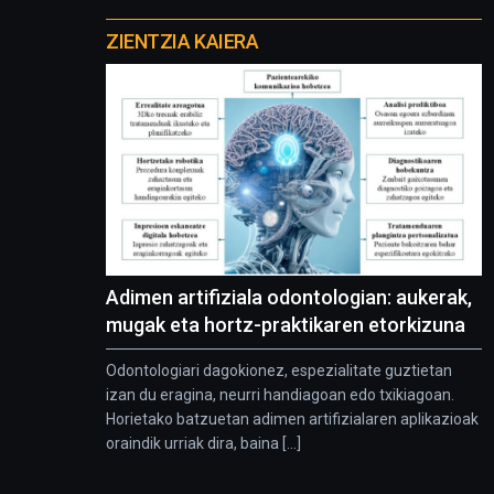
Otros
proyectos
ZIENTZIA KAIERA
Adimen artifiziala odontologian: aukerak,
mugak eta hortz-praktikaren etorkizuna
Odontologiari dagokionez, espezialitate guztietan
izan du eragina, neurri handiagoan edo txikiagoan.
Horietako batzuetan adimen artifizialaren aplikazioak
oraindik urriak dira, baina [...]