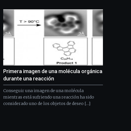
Bilbo
Zientzia
Plaza
(BZP),
un
festival
que
llenará
la
ciudad
de
monólogos,
Primera imagen de una molécula orgánica
exposiciones,
conferencias,
durante una reacción
docufórums
y
Conseguir una imagen de una molécula
espectáculos
mientras está sufriendo una reacción ha sido
de
considerado uno de los objetos de deseo […]
ciencia
del
16
de
septiembre