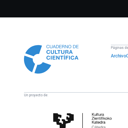
Información
Páginas del
Archivo
Un proyecto de:
Cátedra
de
Cultura
Científica