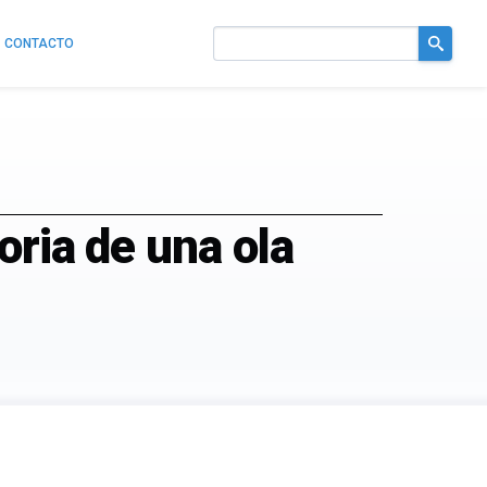
CONTACTO
Buscar
en
el
sitio
oria de una ola