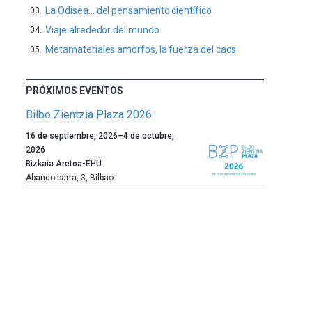
La Odisea… del pensamiento científico
Viaje alrededor del mundo
Metamateriales amorfos, la fuerza del caos
PRÓXIMOS EVENTOS
Bilbo Zientzia Plaza 2026
Un
16 de septiembre, 2026
–
4 de octubre,
año
2026
más,
Bizkaia Aretoa-EHU
Bilbao
Abandoibarra, 3
,
Bilbao
dará
la
bienvenida
al
otoño
con
la
celebración
de