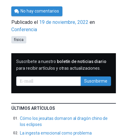
Por
No hay comentarios
César
Publicado el
19 de noviembre, 2022
en
Tomé
Conferencia
física
SUSCRIBIRME
Suscríbete a nuestro
boletín de noticias diario
para recibir artículos y otras actualizaciones.
Suscribirme
ÚLTIMOS ARTÍCULOS
Cómo los jesuitas domaron al dragón chino de
los eclipses
La ingesta emocional como problema