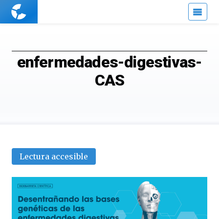
Cuaderno
de
Cultura
Científica
enfermedades-digestivas-
CAS
Lectura accesible