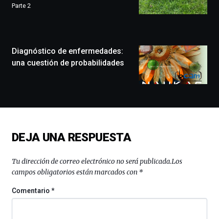
que
Parte 2
llenará
la
ciudad
de
monólogos,
Diagnóstico de enfermedades:
exposiciones,
una cuestión de probabilidades
conferencias,
docufórums
y
espectáculos
de
ciencia
del
DEJA UNA RESPUESTA
16
de
septiembre
Tu dirección de correo electrónico no será publicada.
Los
al
campos obligatorios están marcados con
*
4
de
Comentario
*
octubre.
La
iniciativa,