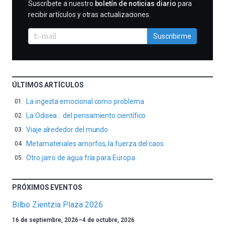
SUSCRIBIRME
Suscríbete a nuestro
boletín de noticias diario
para
recibir artículos y otras actualizaciones.
Suscribirme
ÚLTIMOS ARTÍCULOS
La ingesta emocional como problema
La Odisea… del pensamiento científico
Viaje alrededor del mundo
Metamateriales amorfos, la fuerza del caos
Otro jarro de agua fría para Europa
PRÓXIMOS EVENTOS
Bilbo Zientzia Plaza 2026
Un
16 de septiembre, 2026
–
4 de octubre, 2026