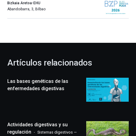
año
Bizkaia Aretoa-EHU
más,
Abandoibarra, 3
,
Bilbao
Bilbao
dará
la
bienvenida
al
otoño
con
la
Artículos relacionados
celebración
de
la
Las bases genéticas de las
novena
edición
enfermedades digestivas
de
Bilbo
Zientzia
Plaza
(BZP),
Actividades digestivas y su
un
festival
regulación
Sistemas digestivos —