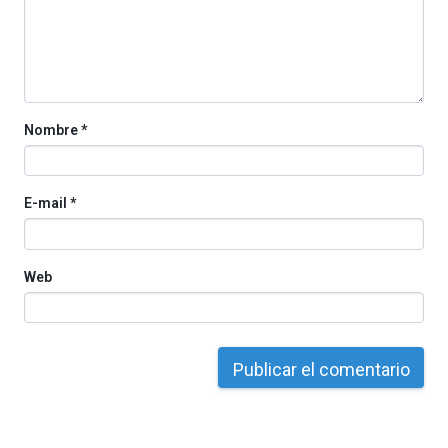
organizada
por
la
Cátedra…
Nombre
*
E-mail
*
Web