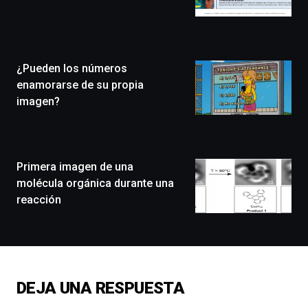
Bilbo
Zientzia
Plaza
(BZP),
¿Pueden los números
un
festival
enamorarse de su propia
que
imagen?
llenará
la
ciudad
de
monólogos,
Primera imagen de una
exposiciones,
molécula orgánica durante una
conferencias,
reacción
docufórums
y
espectáculos
de
ciencia
del
DEJA UNA RESPUESTA
16
de