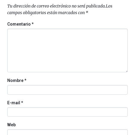
septiembre
Tu dirección de correo electrónico no será publicada.
Los
al
campos obligatorios están marcados con
*
4
de
Comentario
*
octubre.
La
iniciativa,
organizada
por
la
Cátedra…
Nombre
*
E-mail
*
Web