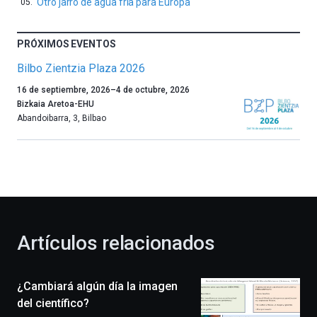
Otro jarro de agua fría para Europa
PRÓXIMOS EVENTOS
Bilbo Zientzia Plaza 2026
Un
16 de septiembre, 2026
–
4 de octubre, 2026
año
Bizkaia Aretoa-EHU
más,
Abandoibarra, 3
,
Bilbao
Bilbao
dará
la
bienvenida
al
otoño
con
la
Artículos relacionados
celebración
de
la
¿Cambiará algún día la imagen
novena
edición
del científico?
de