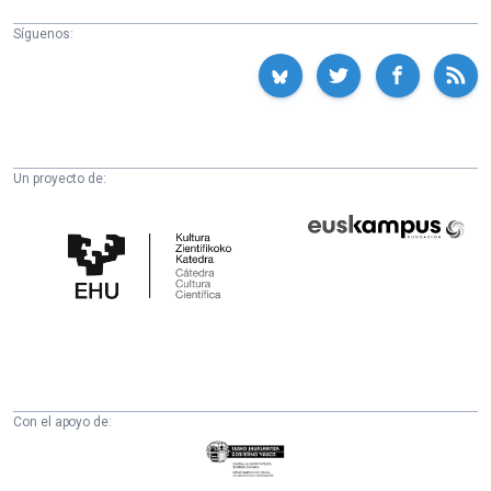
Síguenos:
Un proyecto de:
Cátedra
Euskampus
de
Fundazioa
Cultura
Científica
de
la
UPV/EHU
Con el apoyo de:
Eusko
Jaurlaritza