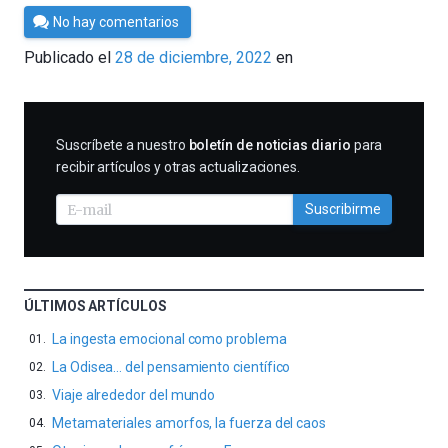
Por
No hay comentarios
César
Publicado el
28 de diciembre, 2022
en
Tomé
SUSCRIBIRME
Suscríbete a nuestro
boletín de noticias diario
para
recibir artículos y otras actualizaciones.
Suscribirme
ÚLTIMOS ARTÍCULOS
La ingesta emocional como problema
La Odisea… del pensamiento científico
Viaje alrededor del mundo
Metamateriales amorfos, la fuerza del caos