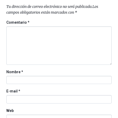
Plaza
Tu dirección de correo electrónico no será publicada.
Los
(BZP),
campos obligatorios están marcados con
*
un
festival
Comentario
*
que
llenará
la
ciudad
de
monólogos,
exposiciones,
conferencias,
docufórums
Nombre
*
y
espectáculos
de
ciencia
E-mail
*
del
16
de
septiembre
Web
al