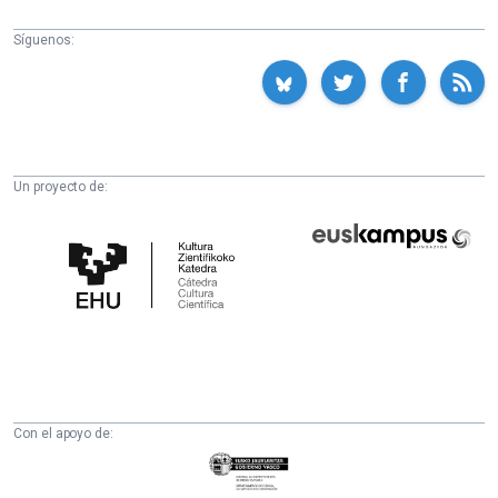
Síguenos:
Un proyecto de:
Cátedra
Euskampus
de
Fundazioa
Cultura
Científica
de
la
UPV/EHU
Con el apoyo de:
Eusko
Jaurlaritza