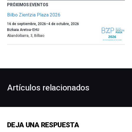
PRÓXIMOS EVENTOS
Bilbo Zientzia Plaza 2026
Un
16 de septiembre, 2026
–
4 de octubre, 2026
año
Bizkaia Aretoa-EHU
más,
Abandoibarra, 3
,
Bilbao
Bilbao
dará
la
bienvenida
al
otoño
con
la
Artículos relacionados
celebración
de
la
novena
edición
de
DEJA UNA RESPUESTA
Bilbo
Zientzia