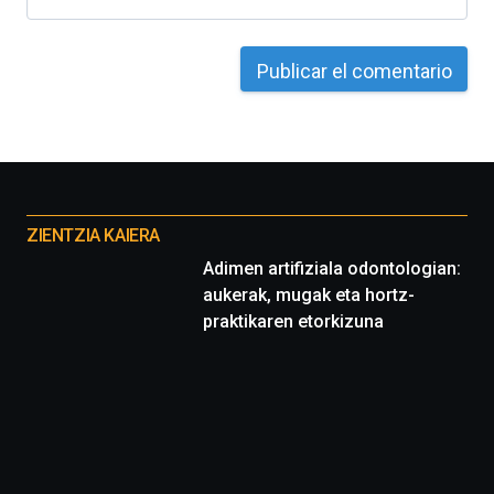
4
de
octubre.
La
iniciativa,
organizada
por
la
Cátedra…
Otros
proyectos
ZIENTZIA KAIERA
Adimen artifiziala odontologian:
aukerak, mugak eta hortz-
praktikaren etorkizuna