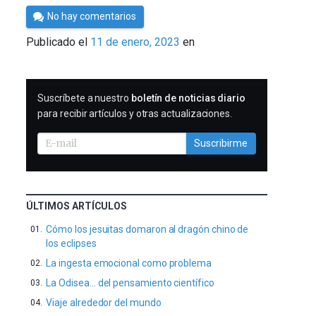
Por
No hay comentarios
César
Publicado el
11 de enero, 2023
en
Tomé
SUSCRIBIRME
Suscríbete a nuestro
boletín de noticias diario
para recibir artículos y otras actualizaciones.
Suscribirme
ÚLTIMOS ARTÍCULOS
Cómo los jesuitas domaron al dragón chino de
los eclipses
La ingesta emocional como problema
La Odisea… del pensamiento científico
Viaje alrededor del mundo