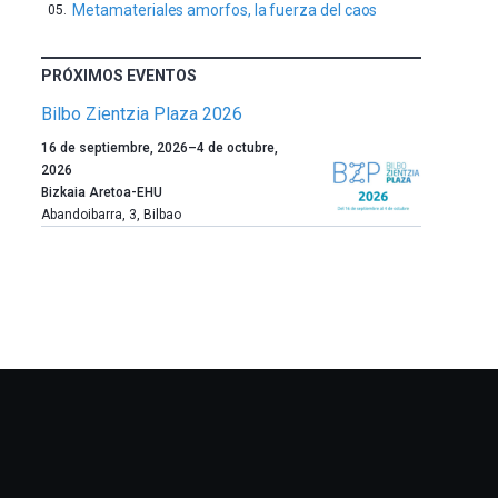
Metamateriales amorfos, la fuerza del caos
PRÓXIMOS EVENTOS
Bilbo Zientzia Plaza 2026
Un
16 de septiembre, 2026
–
4 de octubre,
año
2026
más,
Bizkaia Aretoa-EHU
Bilbao
Abandoibarra, 3
,
Bilbao
dará
la
bienvenida
al
otoño
con
la
celebración
de
la
novena
edición