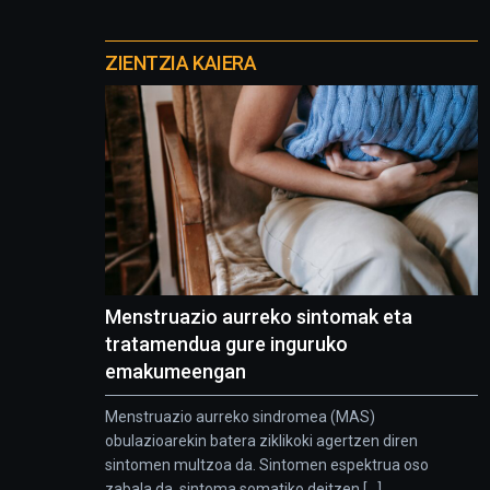
Otros
proyectos
ZIENTZIA KAIERA
Menstruazio aurreko sintomak eta
tratamendua gure inguruko
emakumeengan
Menstruazio aurreko sindromea (MAS)
obulazioarekin batera ziklikoki agertzen diren
sintomen multzoa da. Sintomen espektrua oso
zabala da, sintoma somatiko deitzen [...]