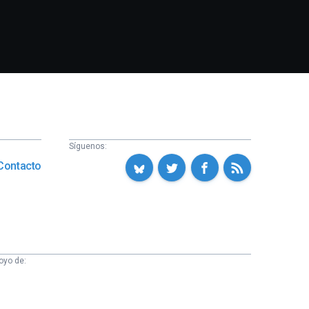
Síguenos:
Contacto
oyo de: