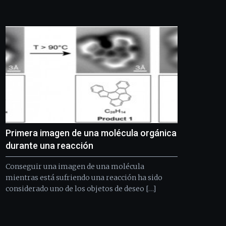
de
Bilbo
Zientzia
Plaza
(BZP),
un
festival
que
llenará
la
ciudad
de
monólogos,
Primera imagen de una molécula orgánica
exposiciones,
conferencias,
durante una reacción
docufórums
y
Conseguir una imagen de una molécula
espectáculos
mientras está sufriendo una reacción ha sido
de
considerado uno de los objetos de deseo […]
ciencia
del
16
de