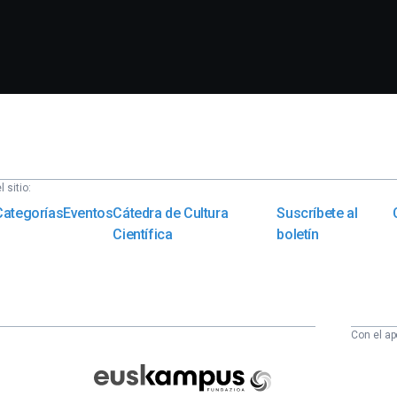
 sitio:
Categorías
Eventos
Cátedra de Cultura
Suscríbete al
Científica
boletín
Con el ap
Euskampus
Fundazioa