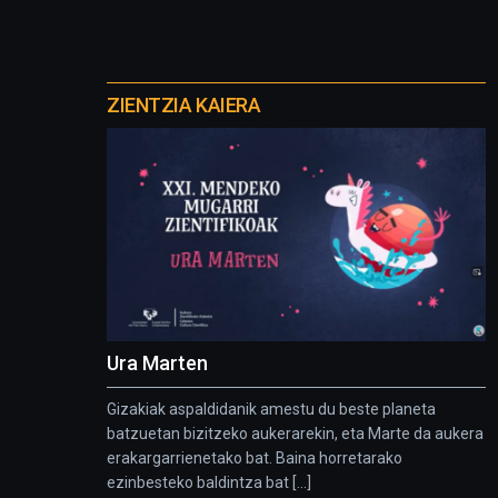
Otros
proyectos
ZIENTZIA KAIERA
Ura Marten
Gizakiak aspaldidanik amestu du beste planeta
batzuetan bizitzeko aukerarekin, eta Marte da aukera
erakargarrienetako bat. Baina horretarako
ezinbesteko baldintza bat [...]