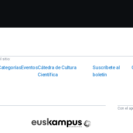
 sitio:
Categorías
Eventos
Cátedra de Cultura
Suscríbete al
Científica
boletín
Con el ap
Euskampus
Fundazioa