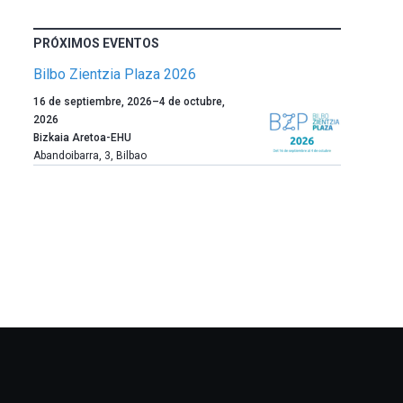
PRÓXIMOS EVENTOS
Bilbo Zientzia Plaza 2026
Un
16 de septiembre, 2026
–
4 de octubre,
año
2026
más,
Bizkaia Aretoa-EHU
Bilbao
Abandoibarra, 3
,
Bilbao
dará
la
bienvenida
al
otoño
con
la
celebración
de
la
novena
edición
de