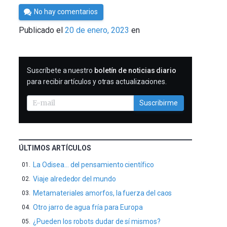
Por
No hay comentarios
César
Publicado el
20 de enero, 2023
en
Tomé
SUSCRIBIRME
Suscríbete a nuestro
boletín de noticias diario
para recibir artículos y otras actualizaciones.
Suscribirme
ÚLTIMOS ARTÍCULOS
La Odisea… del pensamiento científico
Viaje alrededor del mundo
Metamateriales amorfos, la fuerza del caos
Otro jarro de agua fría para Europa
¿Pueden los robots dudar de sí mismos?