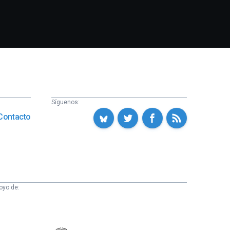
Síguenos:
Contacto
oyo de: