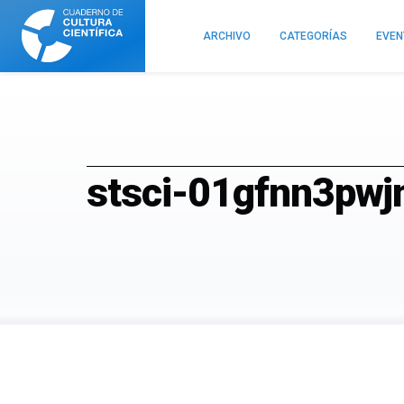
Cuaderno
de
ARCHIVO
CATEGORÍAS
EVE
Cultura
Científica
stsci-01gfnn3pw