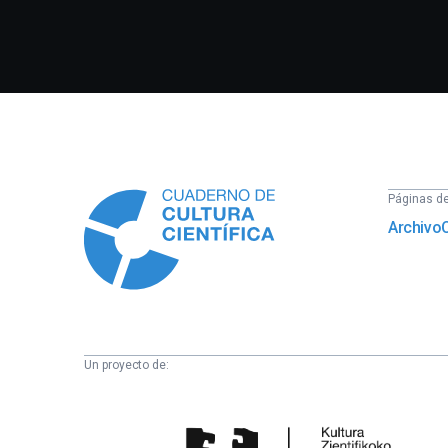
Información
Páginas del
Archivo
Un proyecto de:
Cátedra
de
Cultura