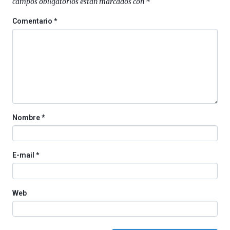
campos obligatorios están marcados con
*
de
octubre.
Comentario
*
La
iniciativa,
organizada
por
la
Cátedra…
Nombre
*
E-mail
*
Web