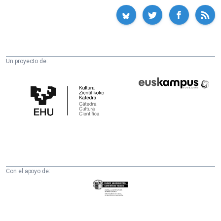
Un proyecto de:
Cátedra
Euskampus
de
Fundazioa
Cultura
Científica
de
la
UPV/EHU
Con el apoyo de:
Eusko
Jaurlaritza
-
Zientzia,