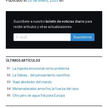
Publicado el
20 de enero, 2023
en
Tomé
SUSCRIBIRME
Suscríbete a nuestro
boletín de noticias diario
para
recibir artículos y otras actualizaciones.
Suscribirme
ÚLTIMOS ARTÍCULOS
La ingesta emocional como problema
La Odisea… del pensamiento científico
Viaje alrededor del mundo
Metamateriales amorfos, la fuerza del caos
Otro jarro de agua fría para Europa