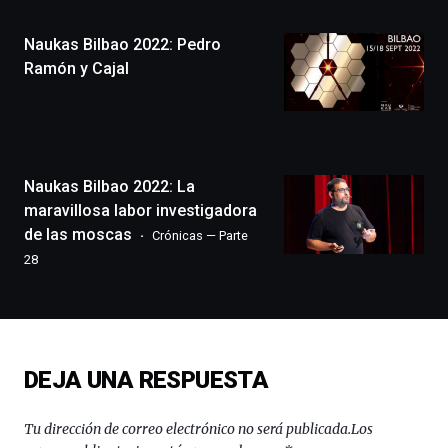
Plaza
(BZP),
Naukas Bilbao 2022: Pedro
un
festival
Ramón y Cajal
que
llenará
la
ciudad
de
monólogos,
Naukas Bilbao 2022: La
exposiciones,
maravillosa labor investigadora
conferencias,
de las moscas
Crónicas — Parte
docufórums
28
y
espectáculos
de
ciencia
del
16
DEJA UNA RESPUESTA
de
septiembre
al
Tu dirección de correo electrónico no será publicada.
Los
4