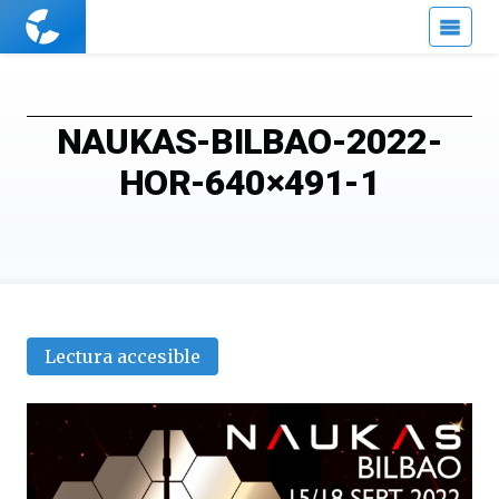
Cuaderno
de
Cultura
Científica
NAUKAS-BILBAO-2022-
HOR-640×491-1
Lectura accesible