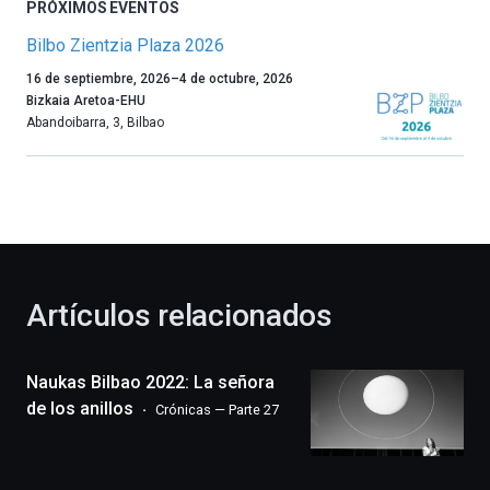
PRÓXIMOS EVENTOS
Bilbo Zientzia Plaza 2026
Un
16 de septiembre, 2026
–
4 de octubre, 2026
año
Bizkaia Aretoa-EHU
más,
Abandoibarra, 3
,
Bilbao
Bilbao
dará
la
bienvenida
al
otoño
con
la
Artículos relacionados
celebración
de
la
Naukas Bilbao 2022: La señora
novena
edición
de los anillos
Crónicas — Parte 27
de
Bilbo
Zientzia