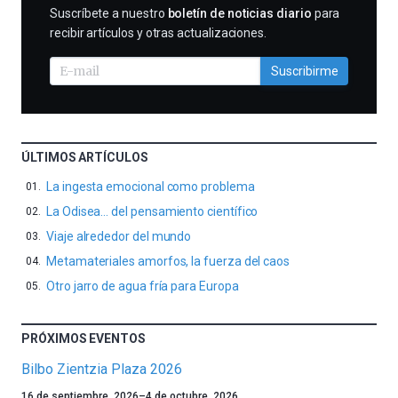
SUSCRIBIRME
Suscríbete a nuestro
boletín de noticias diario
para
recibir artículos y otras actualizaciones.
Suscribirme
ÚLTIMOS ARTÍCULOS
La ingesta emocional como problema
La Odisea… del pensamiento científico
Viaje alrededor del mundo
Metamateriales amorfos, la fuerza del caos
Otro jarro de agua fría para Europa
PRÓXIMOS EVENTOS
Bilbo Zientzia Plaza 2026
Un
16 de septiembre, 2026
–
4 de octubre, 2026