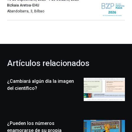
año
Bizkaia Aretoa-EHU
más,
Abandoibarra, 3
,
Bilbao
Bilbao
dará
la
bienvenida
al
otoño
con
la
Artículos relacionados
celebración
de
la
¿Cambiará algún día la imagen
novena
edición
del científico?
de
Bilbo
Zientzia
Plaza
(BZP),
¿Pueden los números
un
festival
enamorarse de su propia