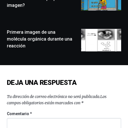
que
imagen?
llenará
la
ciudad
de
monólogos,
Primera imagen de una
exposiciones,
molécula orgánica durante una
conferencias,
reacción
docufórums
y
espectáculos
de
ciencia
del
DEJA UNA RESPUESTA
16
de
septiembre
Tu dirección de correo electrónico no será publicada.
Los
al
campos obligatorios están marcados con
*
4
de
Comentario
*
octubre.
La