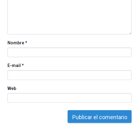
iniciativa,
organizada
por
la
Cátedra…
Nombre
*
E-mail
*
Web