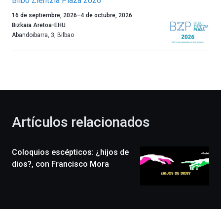
Bilbo Zientzia Plaza 2026
Un
16 de septiembre, 2026
–
4 de octubre, 2026
año
Bizkaia Aretoa-EHU
más,
Abandoibarra, 3
,
Bilbao
Bilbao
dará
la
bienvenida
al
otoño
con
la
Artículos relacionados
celebración
de
la
Coloquios escépticos: ¿hijos de
novena
edición
dios?, con Francisco Mora
de
Bilbo
Zientzia
Plaza
(BZP),