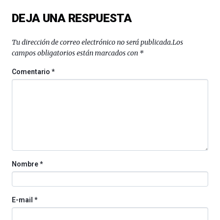
un
festival
DEJA UNA RESPUESTA
que
llenará
la
Tu dirección de correo electrónico no será publicada.
Los
ciudad
campos obligatorios están marcados con
*
de
monólogos,
Comentario
*
exposiciones,
conferencias,
docufórums
y
espectáculos
de
ciencia
del
16
Nombre
*
de
septiembre
al
4
E-mail
*
de
octubre.