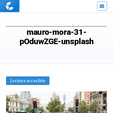
Cuaderno
de
Cultura
Científica
mauro-mora-31-
pOduwZGE-unsplash
Lectura accesible