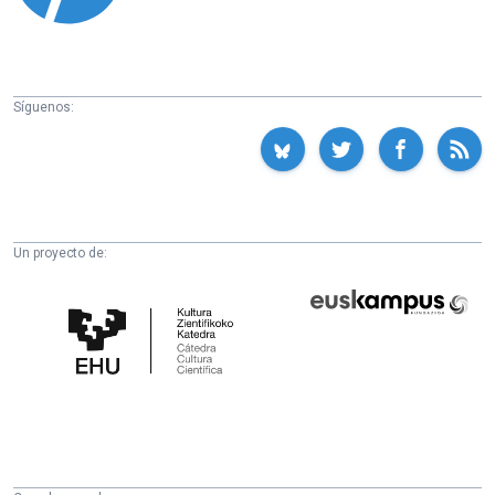
Síguenos:
Un proyecto de:
Cátedra
Euskampus
de
Fundazioa
Cultura
Científica
de
la
UPV/EHU