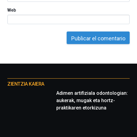
La
Web
iniciativa,
organizada
por
la
Cátedra…
Otros
proyectos
ZIENTZIA KAIERA
Adimen artifiziala odontologian:
aukerak, mugak eta hortz-
praktikaren etorkizuna