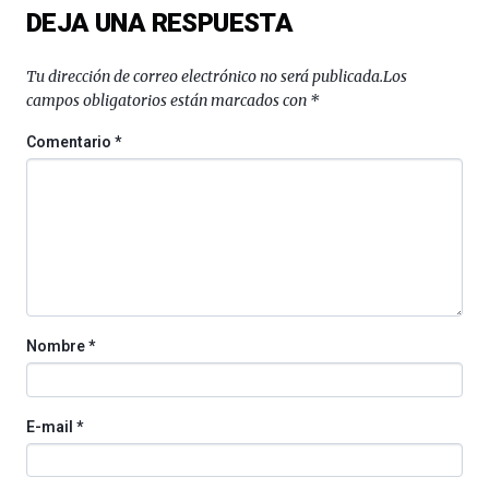
DEJA UNA RESPUESTA
Bilbo
Zientzia
Plaza
Tu dirección de correo electrónico no será publicada.
Los
(BZP),
campos obligatorios están marcados con
*
un
festival
Comentario
*
que
llenará
la
ciudad
de
monólogos,
exposiciones,
conferencias,
docufórums
Nombre
*
y
espectáculos
de
ciencia
E-mail
*
del
16
de