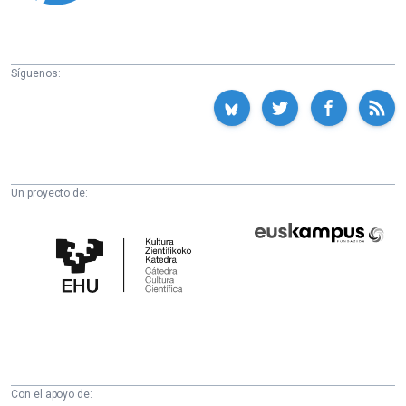
Síguenos:
Un proyecto de:
Cátedra
Euskampus
de
Fundazioa
Cultura
Científica
de
la
UPV/EHU
Con el apoyo de: