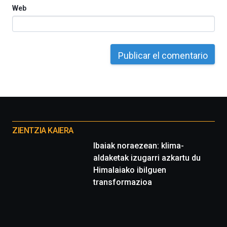
septiembre
Web
al
4
de
octubre.
La
iniciativa,
organizada
por
la
Cátedra…
Otros
proyectos
ZIENTZIA KAIERA
Ibaiak noraezean: klima-
aldaketak izugarri azkartu du
Himalaiako ibilguen
transformazioa