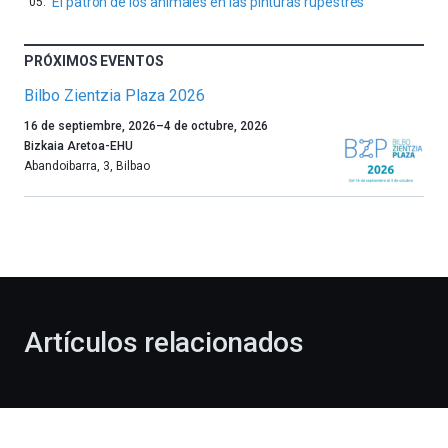
El patrón de los animales en las pinturas rupestres
PRÓXIMOS EVENTOS
Bilbo Zientzia Plaza 2026
Un
16 de septiembre, 2026
–
4 de octubre, 2026
año
Bizkaia Aretoa-EHU
más,
Abandoibarra, 3
,
Bilbao
Bilbao
dará
la
bienvenida
al
otoño
con
la
Artículos relacionados
celebración
de
la
novena
edición
de