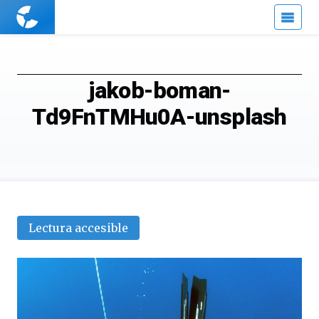
Cuaderno
de
Cultura
Científica
jakob-boman-
Td9FnTMHu0A-unsplash
Lectura accesible