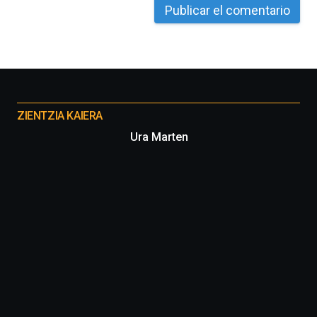
La
iniciativa,
organizada
por
la
Cátedra…
Otros
proyectos
ZIENTZIA KAIERA
Ura Marten