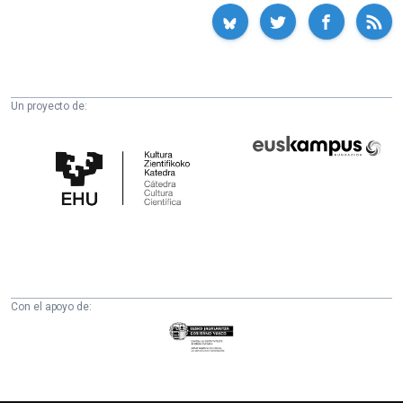
Un proyecto de:
Cátedra
Euskampus
de
Fundazioa
Cultura
Científica
de
la
UPV/EHU
Con el apoyo de:
Eusko
Jaurlaritza
-
Zientzia,