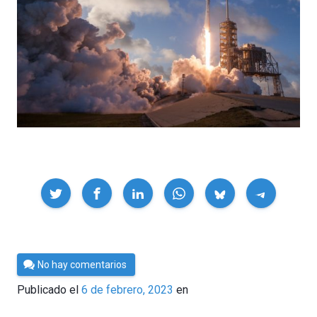
Compartir
Por
No hay comentarios
César
Publicado el
6 de febrero, 2023
en
Tomé