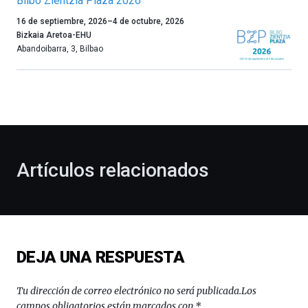
Bilbo Zientzia Plaza 2026
Un
16 de septiembre, 2026
–
4 de octubre, 2026
año
Bizkaia Aretoa-EHU
más,
Abandoibarra, 3
,
Bilbao
Bilbao
dará
la
bienvenida
al
otoño
con
la
Artículos relacionados
celebración
de
la
novena
edición
de
DEJA UNA RESPUESTA
Bilbo
Zientzia
Plaza
Tu dirección de correo electrónico no será publicada.
Los
(BZP),
campos obligatorios están marcados con
*