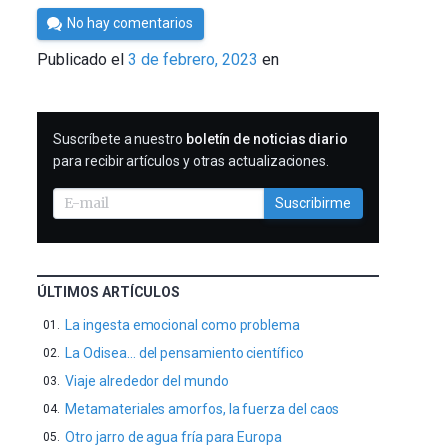
Por
No hay comentarios
César
Publicado el
3 de febrero, 2023
en
Tomé
SUSCRIBIRME
Suscríbete a nuestro
boletín de noticias diario
para recibir artículos y otras actualizaciones.
Suscribirme
ÚLTIMOS ARTÍCULOS
La ingesta emocional como problema
La Odisea… del pensamiento científico
Viaje alrededor del mundo
Metamateriales amorfos, la fuerza del caos
Otro jarro de agua fría para Europa