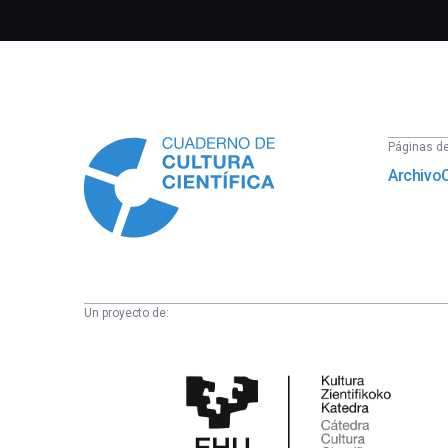
Información
Páginas del
Archivo
Un proyecto de:
Cátedra
de
Cultura
Científica
de