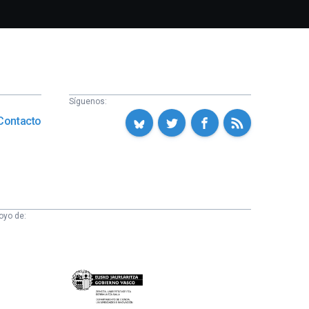
Síguenos:
Contacto
oyo de:
Eusko
Jaurlaritza