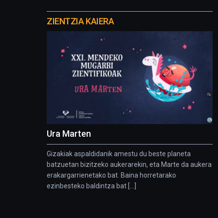
Otros
proyectos
ZIENTZIA KAIERA
Ura Marten
Gizakiak aspaldidanik amestu du beste planeta
batzuetan bizitzeko aukerarekin, eta Marte da aukera
erakargarrienetako bat. Baina horretarako
ezinbesteko baldintza bat [...]