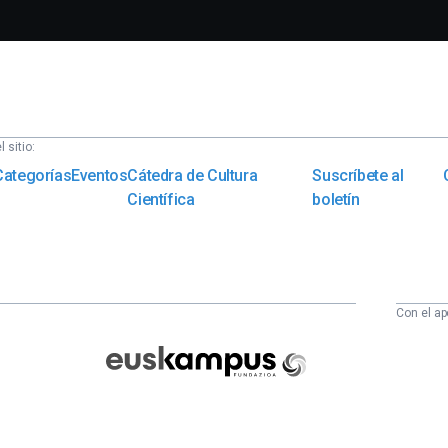
 sitio:
Categorías
Eventos
Cátedra de Cultura
Suscríbete al
Científica
boletín
Con el ap
Euskampus
Fundazioa