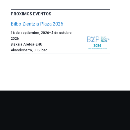
PRÓXIMOS EVENTOS
Bilbo Zientzia Plaza 2026
Un
16 de septiembre, 2026
–
4 de octubre,
año
2026
más,
Bizkaia Aretoa-EHU
Bilbao
Abandoibarra, 3
,
Bilbao
dará
la
bienvenida
al
otoño
con
la
celebración
de
la
novena
edición
de