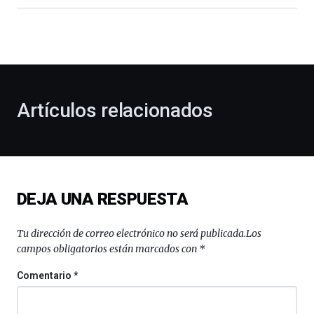
dará
la
bienvenida
al
otoño
con
la
Artículos relacionados
celebración
de
la
novena
edición
de
DEJA UNA RESPUESTA
Bilbo
Zientzia
Plaza
Tu dirección de correo electrónico no será publicada.
Los
(BZP),
campos obligatorios están marcados con
*
un
festival
Comentario
*
que
llenará
la