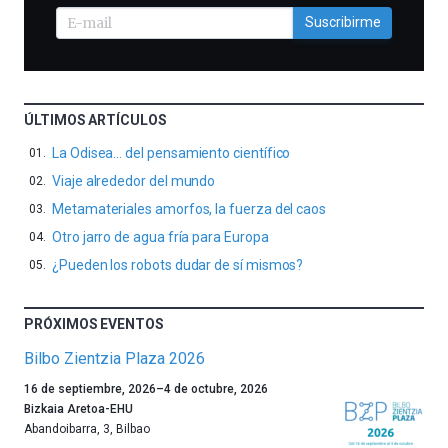
Suscribirme
ÚLTIMOS ARTÍCULOS
La Odisea… del pensamiento científico
Viaje alrededor del mundo
Metamateriales amorfos, la fuerza del caos
Otro jarro de agua fría para Europa
¿Pueden los robots dudar de sí mismos?
PRÓXIMOS EVENTOS
Bilbo Zientzia Plaza 2026
Un
16 de septiembre, 2026
–
4 de octubre, 2026
año
Bizkaia Aretoa-EHU
más,
Abandoibarra, 3
,
Bilbao
Bilbao