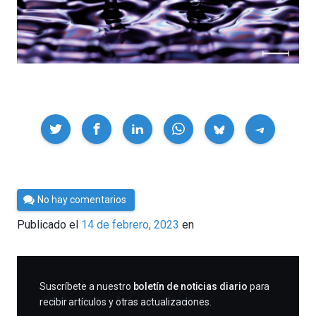
Compartir
Por
No hay comentarios
César
Publicado el
14 de febrero, 2023
en
Tomé
SUSCRIBIRME
Suscríbete a nuestro
boletín de noticias diario
para
recibir artículos y otras actualizaciones.