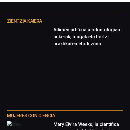
la
Cátedra…
Otros
proyectos
ZIENTZIA KAIERA
Adimen artifiziala odontologian:
aukerak, mugak eta hortz-
praktikaren etorkizuna
MUJERES CON CIENCIA
Mary Elvira Weeks, la científica