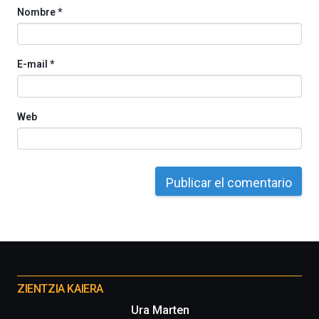
Nombre
*
E-mail
*
Web
Otros
proyectos
ZIENTZIA KAIERA
Ura Marten