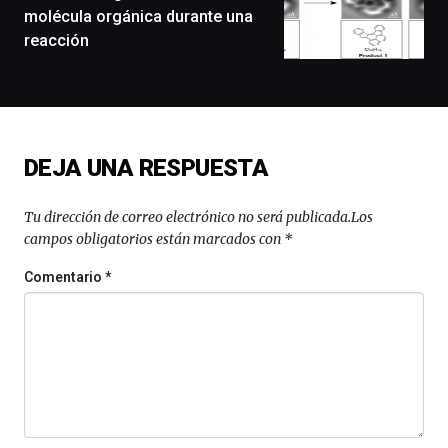
exposiciones,
molécula orgánica durante una
conferencias,
reacción
docufórums
y
espectáculos
de
ciencia
del
DEJA UNA RESPUESTA
16
de
septiembre
Tu dirección de correo electrónico no será publicada.
Los
al
campos obligatorios están marcados con
*
4
de
Comentario
*
octubre.
La
iniciativa,
organizada
por
la
Cátedra…