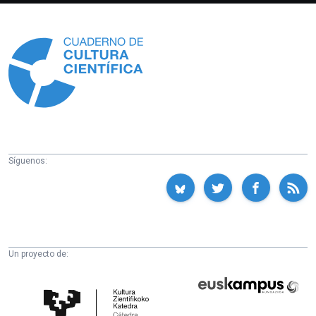
Información
Síguenos:
Un proyecto de:
Cátedra
Euskampus
de
Fundazioa
Cultura