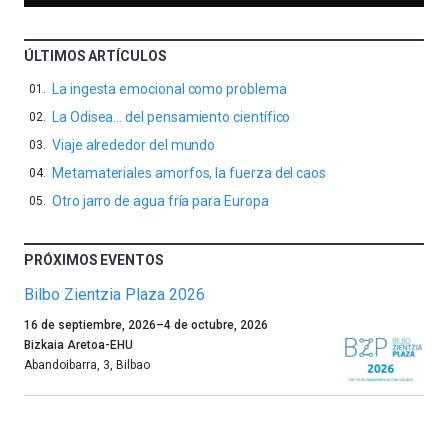
ÚLTIMOS ARTÍCULOS
La ingesta emocional como problema
La Odisea… del pensamiento científico
Viaje alrededor del mundo
Metamateriales amorfos, la fuerza del caos
Otro jarro de agua fría para Europa
PRÓXIMOS EVENTOS
Bilbo Zientzia Plaza 2026
Un
16 de septiembre, 2026
–
4 de octubre, 2026
año
Bizkaia Aretoa-EHU
más,
Abandoibarra, 3
,
Bilbao
Bilbao
dará
la
bienvenida