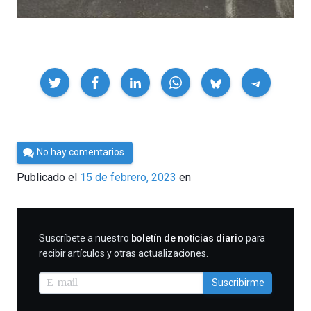
Compartir
Por
No hay comentarios
César
Publicado el
15 de febrero, 2023
en
Tomé
SUSCRIBIRME
Suscríbete a nuestro
boletín de noticias diario
para
recibir artículos y otras actualizaciones.
Suscribirme