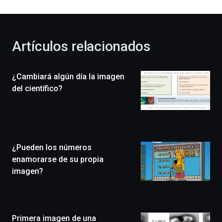
al
otoño
con
la
Artículos relacionados
celebración
de
la
¿Cambiará algún día la imagen
novena
edición
del científico?
de
Bilbo
Zientzia
Plaza
(BZP),
¿Pueden los números
un
festival
enamorarse de su propia
que
imagen?
llenará
la
ciudad
de
monólogos,
Primera imagen de una