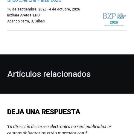
Bilbo Zientzia Plaza 2026
Un
16 de septiembre, 2026
–
4 de octubre, 2026
año
Bizkaia Aretoa-EHU
más,
Abandoibarra, 3
,
Bilbao
Bilbao
dará
la
bienvenida
al
otoño
con
la
Artículos relacionados
celebración
de
la
novena
edición
de
DEJA UNA RESPUESTA
Bilbo
Zientzia
Plaza
Tu dirección de correo electrónico no será publicada.
Los
(BZP),
campos obligatorios están marcados con
*