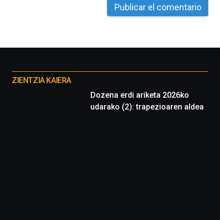
La
iniciativa,
organizada
por
la
Cátedra…
Otros
proyectos
ZIENTZIA KAIERA
Dozena erdi ariketa 2026ko
udarako (2): trapezioaren aldea