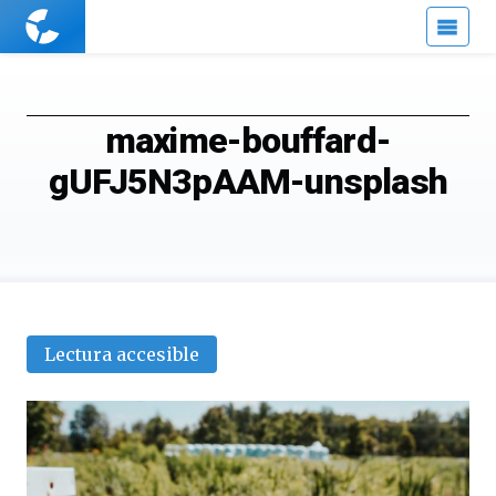
Cuaderno
de
Cultura
Científica
maxime-bouffard-
gUFJ5N3pAAM-unsplash
Lectura accesible