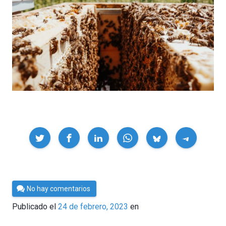
Compartir
Por
No hay comentarios
César
Publicado el
24 de febrero, 2023
en
Tomé