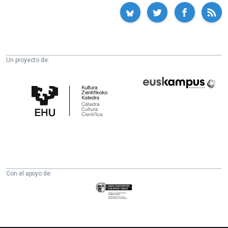
Un proyecto de:
Cátedra
Euskampus
de
Fundazioa
Cultura
Científica
de
la
UPV/EHU
Con el apoyo de:
Eusko
Jaurlaritza
-
Zientzia,