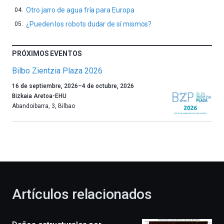
Otro jarro de agua fría para Europa
¿Pueden los robots dudar de sí mismos?
PRÓXIMOS EVENTOS
Bilbo Zientzia Plaza 2026
Un
16 de septiembre, 2026
–
4 de octubre, 2026
año
Bizkaia Aretoa-EHU
más,
Abandoibarra, 3
,
Bilbao
Bilbao
dará
la
bienvenida
al
otoño
con
la
Artículos relacionados
celebración
de
la