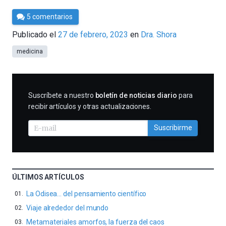
Por
5 comentarios
César
Publicado el
27 de febrero, 2023
en
Dra. Shora
Tomé
medicina
SUSCRIBIRME
Suscríbete a nuestro
boletín de noticias diario
para
recibir artículos y otras actualizaciones.
Suscribirme
ÚLTIMOS ARTÍCULOS
La Odisea… del pensamiento científico
Viaje alrededor del mundo
Metamateriales amorfos, la fuerza del caos