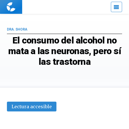
Cuaderno
de
Cultura
Científica
DRA. SHORA
El consumo del alcohol no
mata a las neuronas, pero sí
las trastorna
Lectura accesible
alcohol