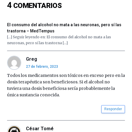
4
COMENTARIOS
16
de
septiembre
al
El consumo del alcohol no mata a las neuronas, pero sí las
4
trastorna – MedTempus
de
[…] Seguir leyendo en: El consumo del alcohol no mata a las
octubre.
neuronas, pero sí las trastorna […]
La
iniciativa,
organizada
Greg
por
27 de febrero, 2023
la
Todos los medicamentos son tóxicos en exceso pero en la
Cátedra…
dosis terapéutica son beneficiosos. Si el alcohol no
tuviera una dosis beneficiosa sería probablemente la
única sustancia conocida.
Responder
César Tomé