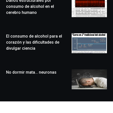
Daños estructurales por
novena
edición
consumo de alcohol en el
de
cerebro humano
Bilbo
Zientzia
Plaza
(BZP),
El consumo de alcohol para el
un
festival
corazón y las dificultades de
que
divulgar ciencia
llenará
la
ciudad
de
monólogos,
No dormir mata… neuronas
exposiciones,
conferencias,
docufórums
y
espectáculos
de
ciencia
del