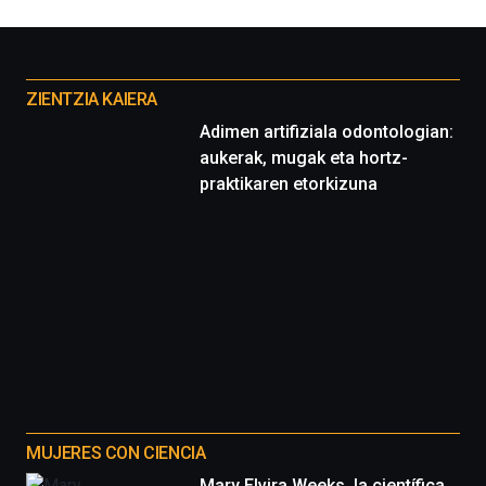
Otros
proyectos
ZIENTZIA KAIERA
Adimen artifiziala odontologian:
aukerak, mugak eta hortz-
praktikaren etorkizuna
MUJERES CON CIENCIA
Mary Elvira Weeks, la científica