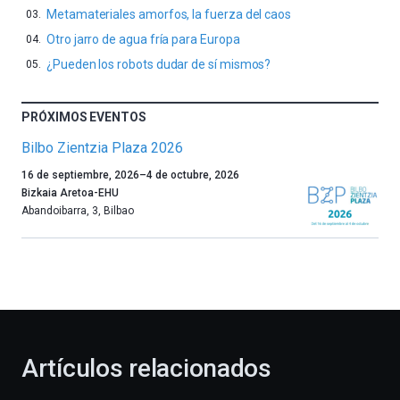
Metamateriales amorfos, la fuerza del caos
Otro jarro de agua fría para Europa
¿Pueden los robots dudar de sí mismos?
PRÓXIMOS EVENTOS
Bilbo Zientzia Plaza 2026
Un
16 de septiembre, 2026
–
4 de octubre, 2026
año
Bizkaia Aretoa-EHU
más,
Abandoibarra, 3
,
Bilbao
Bilbao
dará
la
bienvenida
al
otoño
con
la
Artículos relacionados
celebración
de