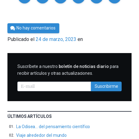
Por
No hay comentarios
César
Publicado el
24 de marzo, 2023
en
Tomé
SUSCRIBIRME
Suscríbete a nuestro
boletín de noticias diario
para
recibir artículos y otras actualizaciones.
Suscribirme
ÚLTIMOS ARTÍCULOS
La Odisea… del pensamiento científico
Viaje alrededor del mundo