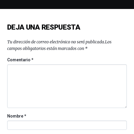
la
novena
edición
de
DEJA UNA RESPUESTA
Bilbo
Zientzia
Plaza
Tu dirección de correo electrónico no será publicada.
Los
(BZP),
campos obligatorios están marcados con
*
un
festival
Comentario
*
que
llenará
la
ciudad
de
monólogos,
exposiciones,
conferencias,
docufórums
Nombre
*
y
espectáculos
de
ciencia