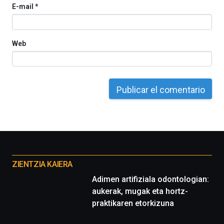
E-mail
*
del
16
de
septiembre
Web
al
4
de
octubre.
La
iniciativa,
organizada
por
la
Cátedra…
Otros
proyectos
ZIENTZIA KAIERA
Adimen artifiziala odontologian:
aukerak, mugak eta hortz-
praktikaren etorkizuna