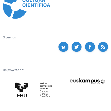
Síguenos:
Un proyecto de:
Cátedra
Euskampus
de
Fundazioa
Cultura
Científica
de
la