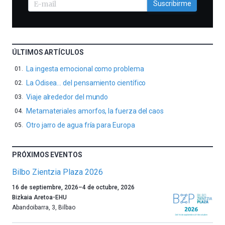
Suscribirme
ÚLTIMOS ARTÍCULOS
La ingesta emocional como problema
La Odisea… del pensamiento científico
Viaje alrededor del mundo
Metamateriales amorfos, la fuerza del caos
Otro jarro de agua fría para Europa
PRÓXIMOS EVENTOS
Bilbo Zientzia Plaza 2026
Un
16 de septiembre, 2026
–
4 de octubre, 2026
año
Bizkaia Aretoa-EHU
más,
Abandoibarra, 3
,
Bilbao
Bilbao