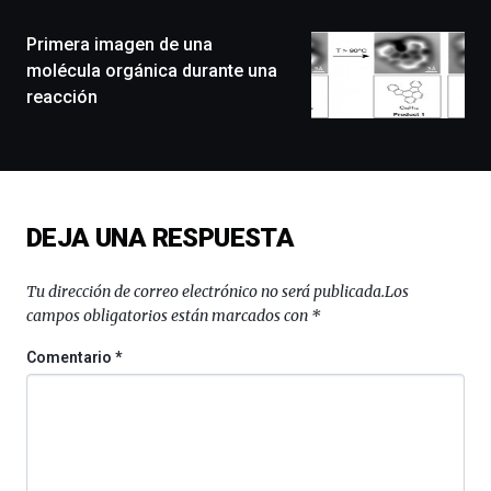
de
monólogos,
Primera imagen de una
exposiciones,
molécula orgánica durante una
conferencias,
reacción
docufórums
y
espectáculos
de
ciencia
del
DEJA UNA RESPUESTA
16
de
septiembre
Tu dirección de correo electrónico no será publicada.
Los
al
campos obligatorios están marcados con
*
4
de
Comentario
*
octubre.
La
iniciativa,
organizada
por
la