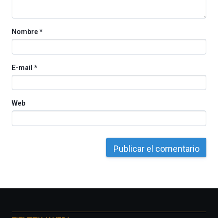
Cátedra…
Nombre
*
E-mail
*
Web
Otros