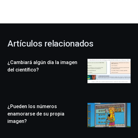
dará
la
bienvenida
al
otoño
con
la
Artículos relacionados
celebración
de
la
¿Cambiará algún día la imagen
novena
edición
del científico?
de
Bilbo
Zientzia
Plaza
(BZP),
¿Pueden los números
un
festival
enamorarse de su propia
que
imagen?
llenará
la
ciudad