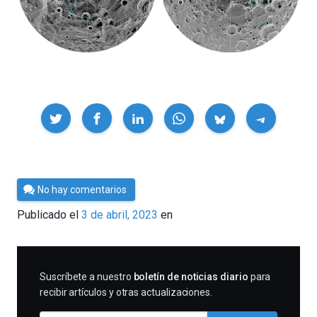
Compartir
Por
No hay comentarios
César
Publicado el
3 de abril, 2023
en
Tomé
SUSCRIBIRME
Suscríbete a nuestro
boletín de noticias diario
para
recibir artículos y otras actualizaciones.