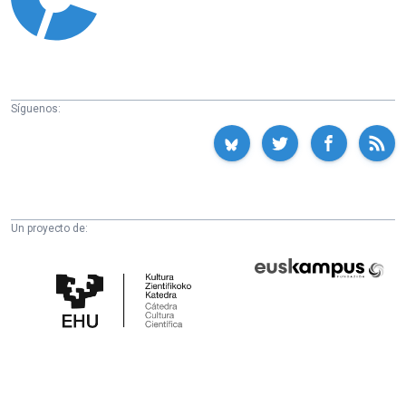
Síguenos:
Un proyecto de:
Cátedra
Euskampus
de
Fundazioa
Cultura
Científica
de
la
UPV/EHU