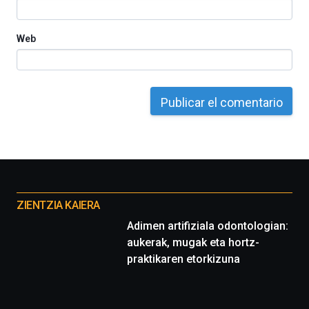
16
de
septiembre
Web
al
4
de
octubre.
La
iniciativa,
organizada
por
la
Cátedra…
Otros
proyectos
ZIENTZIA KAIERA
Adimen artifiziala odontologian:
aukerak, mugak eta hortz-
praktikaren etorkizuna