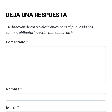
edición
de
DEJA UNA RESPUESTA
Bilbo
Zientzia
Plaza
Tu dirección de correo electrónico no será publicada.
Los
(BZP),
campos obligatorios están marcados con
*
un
festival
Comentario
*
que
llenará
la
ciudad
de
monólogos,
exposiciones,
conferencias,
docufórums
Nombre
*
y
espectáculos
de
ciencia
E-mail
*
del