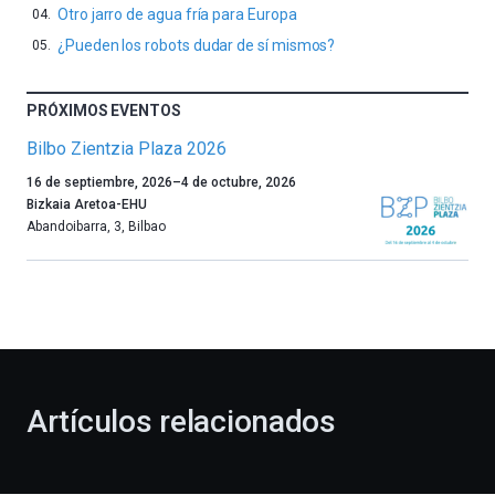
Otro jarro de agua fría para Europa
¿Pueden los robots dudar de sí mismos?
PRÓXIMOS EVENTOS
Bilbo Zientzia Plaza 2026
Un
16 de septiembre, 2026
–
4 de octubre, 2026
año
Bizkaia Aretoa-EHU
más,
Abandoibarra, 3
,
Bilbao
Bilbao
dará
la
bienvenida
al
otoño
con
la
Artículos relacionados
celebración
de
la
novena