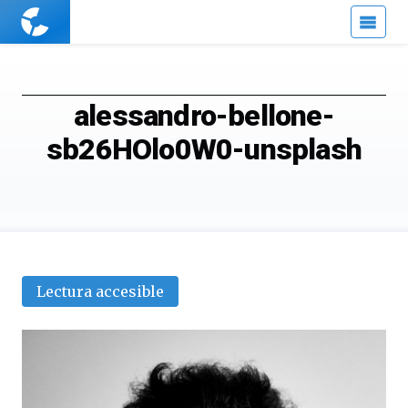
Cuaderno
de
Cultura
Científica
alessandro-bellone-
sb26HOlo0W0-unsplash
Lectura accesible