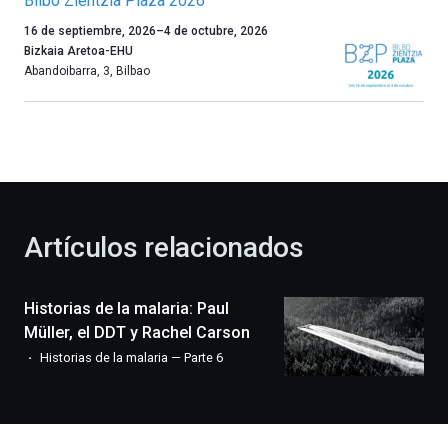
Bilbo Zientzia Plaza 2026
Un
16 de septiembre, 2026
–
4 de octubre, 2026
año
Bizkaia Aretoa-EHU
más,
Abandoibarra, 3
,
Bilbao
Bilbao
dará
la
bienvenida
al
otoño
con
la
Artículos relacionados
celebración
de
la
Historias de la malaria: Paul
novena
edición
Müller, el DDT y Rachel Carson
de
Historias de la malaria — Parte 6
Bilbo
Zientzia
Plaza
(BZP),