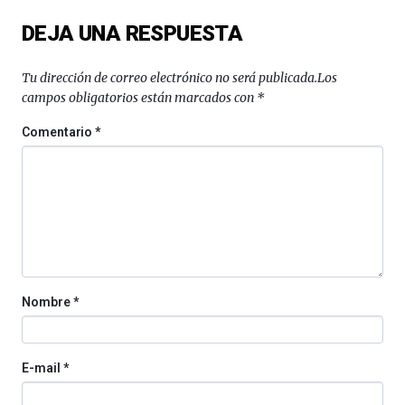
un
festival
DEJA UNA RESPUESTA
que
llenará
la
Tu dirección de correo electrónico no será publicada.
Los
ciudad
campos obligatorios están marcados con
*
de
monólogos,
Comentario
*
exposiciones,
conferencias,
docufórums
y
espectáculos
de
ciencia
del
16
Nombre
*
de
septiembre
al
4
E-mail
*
de
octubre.