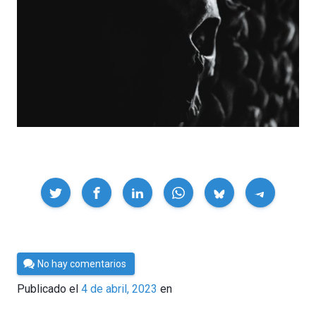
Compartir
Por
No hay comentarios
César
Publicado el
4 de abril, 2023
en
Tomé