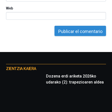
La
Web
iniciativa,
organizada
por
la
Cátedra…
Otros
proyectos
ZIENTZIA KAIERA
Dozena erdi ariketa 2026ko
udarako (2): trapezioaren aldea