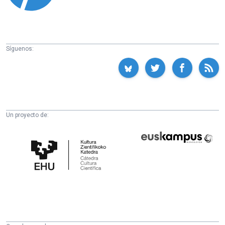
Síguenos:
Un proyecto de:
Cátedra
Euskampus
de
Fundazioa
Cultura
Científica
de
la
UPV/EHU