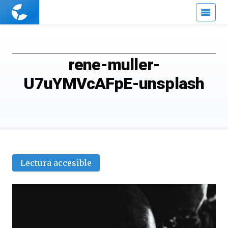
Cuaderno
de
Cultura
Científica
rene-muller-
U7uYMVcAFpE-unsplash
Lectura accesible